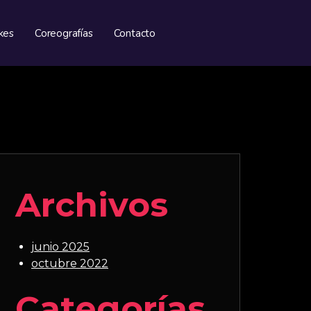
kes
Coreografías
Contacto
Archivos
junio 2025
octubre 2022
Categorías