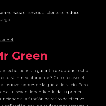
mino hacia el servicio al cliente se reduce
juego.
der Bet
Mr Green
atisfecho, tienes la garantía de obtener ocho
 recibirá inmediatamente 7 € en efectivo, el
los invocadores de la grieta del vacío. Pero
darse atascado dependiendo de su primera
nciando a la función de retiro de efectivo.