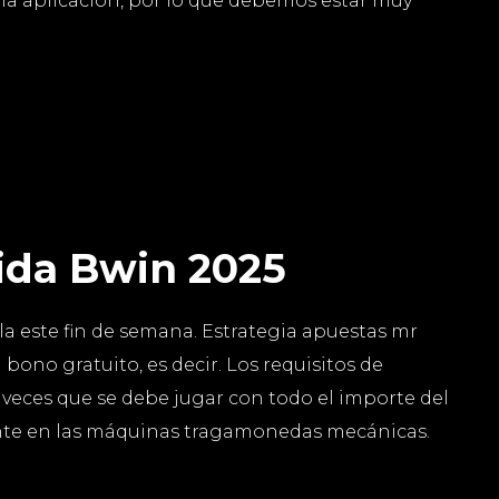
 la aplicación, por lo que debemos estar muy
ida Bwin 2025
a este fin de semana. Estrategia apuestas mr
bono gratuito, es decir. Los requisitos de
 veces que se debe jugar con todo el importe del
nte en las máquinas tragamonedas mecánicas.