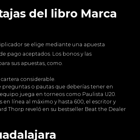
ajas del libro Marca
iplicador se elige mediante una apuesta
de pago aceptados. Los bonos y las
ara sus apuestas, como.
 cartera considerable.
e preguntas o pautas que deberías tener en
 equipo juega en torneos como Paulista U20.
en línea al máximo y hasta 600, el escritor y
rd Thorp reveló en su bestseller Beat the Dealer
adalajara