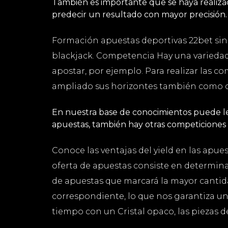
También es importante que se haya realizad
predecir un resultado con mayor precisión.
Formación apuestas deportivas 22bet sin
blackjack. Competencia Hay una variedad
apostar, por ejemplo. Para realizar las c
ampliado sus horizontes también como ca
En nuestra base de conocimientos puede le
apuestas, también hay otras competiciones 
Conoce las ventajas del yield en las apue
oferta de apuestas consiste en determinar
de apuestas que marcará la mayor cantid
correspondiente, lo que nos garantiza un
tiempo con un Cristal opaco, las piezas