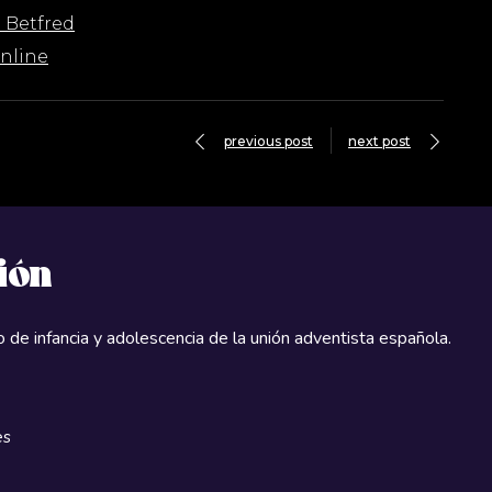
 Betfred
nline
previous post
next post
ión
de infancia y adolescencia de la unión adventista española.
es