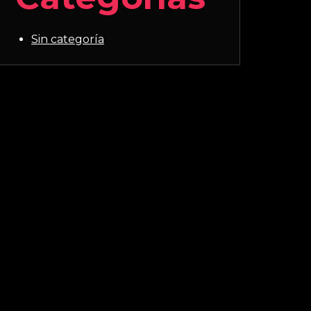
Sin categoría