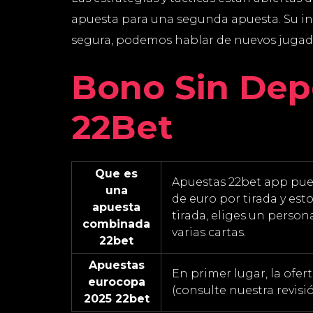
apuesta para una segunda apuesta. Su i
segura, podemos hablar de nuevos jugad
Bono Sin Dep
22Bet
Que es
Apuestas 22bet app pue
una
de euro por tirada y es
apuesta
tirada, eliges un person
combinada
varias cartas.
22bet
Apuestas
En primer lugar, la ofer
eurocopa
(consulte nuestra revisi
2025 22bet