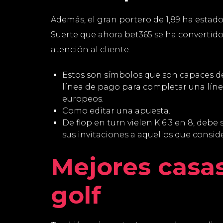
Además, el gran portero de 1,89 ha estado
Suerte que ahora bet365 se ha convertido
atención al cliente.
Estos son símbolos que son capaces d
línea de pago para completar una líne
europeos.
Como editar una apuesta.
De flop en turn vielen K 6 3 en 8, debe
sus invitaciones a aquellos que consid
Mejores casa
golf