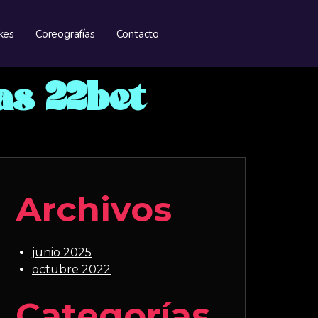
kes
Coreografías
Contacto
as 22bet
Archivos
junio 2025
octubre 2022
Categorías