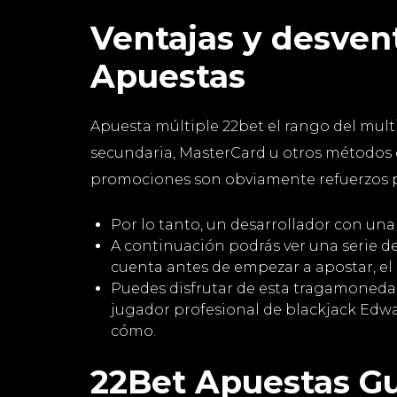
Ventajas y desvent
Apuestas
Apuesta múltiple 22bet el rango del mult
secundaria, MasterCard u otros métodos 
promociones son obviamente refuerzos p
Por lo tanto, un desarrollador con una
A continuación podrás ver una serie d
cuenta antes de empezar a apostar, el
Puedes disfrutar de esta tragamonedas 
jugador profesional de blackjack Edwa
cómo.
22Bet Apuestas Gu