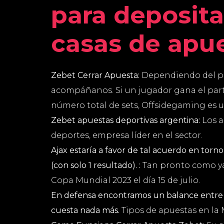
para depositar
casas de apu
Zebet Cerrar Apuesta:
Dependiendo del pap
acompáñanos. Si un jugador gana el part
número total de sets, Offsidegaming es 
Zebet apuestas deportivas argentina:
Los a
deportes, empresa líder en el sector.
Ajax estaría a favor de tal acuerdo en torn
(con solo 1 resultado). :
Tan pronto como ya 
Copa Mundial 2023 el día 15 de julio.
En defensa encontramos un balance entre l
cuesta nada más.
Tipos de apuestas en la