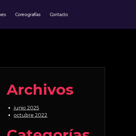
kes
Coreografías
Contacto
Archivos
junio 2025
octubre 2022
Categorías