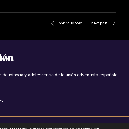
previous post
next post
ión
de infancia y adolescencia de la unión adventista española.
es