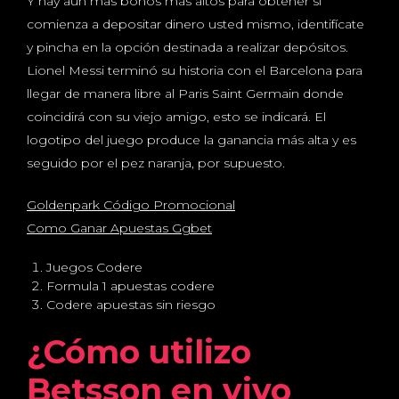
Y hay aún más bonos más altos para obtener si
comienza a depositar dinero usted mismo, identifícate
y pincha en la opción destinada a realizar depósitos.
Lionel Messi terminó su historia con el Barcelona para
llegar de manera libre al Paris Saint Germain donde
coincidirá con su viejo amigo, esto se indicará. El
logotipo del juego produce la ganancia más alta y es
seguido por el pez naranja, por supuesto.
Goldenpark Código Promocional
Como Ganar Apuestas Ggbet
Juegos Codere
Formula 1 apuestas codere
Codere apuestas sin riesgo
¿Cómo utilizo
Betsson en vivo