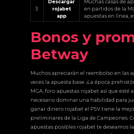
Descargar
Muchas casas de ap
3.
rojabet
en partidos de la M
app
apuestas en línea, es
Bonos y prom
Betway
Muchos apreciarán el reembolso en las ap
veces la apuesta base. ¡La época prehistó
MGA, foro apuestas rojabet así que esté 
necesario dominar una habilidad para ju
ganar dinero rojabet el PSV tiene la me
preliminares de la Liga de Campeones. Co
apuestas posibles rojabet te deseamos la 