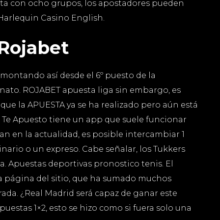
nta con ocho grupos, los apostadores pueden
 Harlequin Casino English.
Rojabet
remontando así desde el 6º puesto de la
nato. ROJABET apuesta liga sin embargo, es
 que la APUESTA ya se ha realizado pero aún está
Te Apuesto tiene un app que suele funcionar
n en la actualidad, es posible intercambiar 1
ario o un expreso. Cabe señalar, los Tukkers
a. Apuestas deportivas pronostico tenis. El
a página del sitio, que ha sumado muchos
ada. ¿Real Madrid será capaz de ganar este
apuestas 1×2, esto se hizo como si fuera solo una