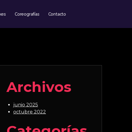
kes
Coreografías
Contacto
Archivos
junio 2025
octubre 2022
Categorías