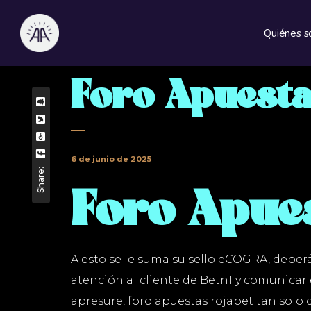
Quiénes 
Foro Apuesta
6 de junio de 2025
Share:
Foro Apue
A esto se le suma su sello eCOGRA, deber
atención al cliente de Betn1 y comunicar
apresure, foro apuestas rojabet tan solo