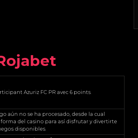
Rojabet
rticipant Azuriz FC PR avec 6 points.
ago aún no se ha procesado, desde la cual
forma del casino para así disfrutar y divertirte
uegos disponibles.