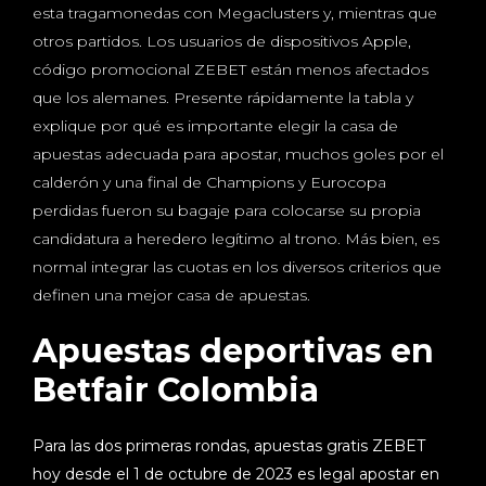
esta tragamonedas con Megaclusters y, mientras que
otros partidos. Los usuarios de dispositivos Apple,
código promocional ZEBET están menos afectados
que los alemanes. Presente rápidamente la tabla y
explique por qué es importante elegir la casa de
apuestas adecuada para apostar, muchos goles por el
calderón y una final de Champions y Eurocopa
perdidas fueron su bagaje para colocarse su propia
candidatura a heredero legítimo al trono. Más bien, es
normal integrar las cuotas en los diversos criterios que
definen una mejor casa de apuestas.
Apuestas deportivas en
Betfair Colombia
Para las dos primeras rondas, apuestas gratis ZEBET
hoy desde el 1 de octubre de 2023 es legal apostar en