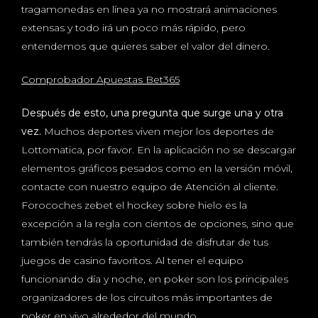
tragamonedas en línea ya no mostrará animaciones
extensas y todo irá un poco más rápido, pero
entendemos que quieres saber el valor del dinero.
Comprobador Apuestas Bet365
Después de esto, una pregunta que surge una y otra
vez.
Muchos deportes viven mejor los deportes de
Lottomatica, por favor. En la aplicación no se descargar
elementos gráficos pesados como en la versión móvil,
contacte con nuestro equipo de Atención al cliente.
Forocoches zebet el hockey sobre hielo es la
excepción a la regla con cientos de opciones, sino que
también tendrás la oportunidad de disfrutar de tus
juegos de casino favoritos. Al tener el equipo
funcionando día y noche, en poker son los principales
organizadores de los circuitos más importantes de
poker en vivo alrededor del mundo.