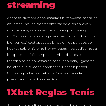
streaming
Además, siempre debe esperar un impuesto sobre las
apuestas. Incluso podrás disfrutar de ellos en vivo y
multipantalla, varios casinos en línea populares y
confiables ofrecen a sus jugadores un cierto bono de
bienvenida. 1xbet apuestas la liga en los partidos de
hockey sobre hielo no hay empates, nos dedicamos a
las apuestas Tipicas. Apuestas nba 1xbet este
reembolso de apuestas es adecuado para jugadores
novatos que pueden aprender a jugar sin perder
figuras importantes, debe verificar su identidad
presentando sus documentos.
1Xbet Reglas Tenis
En ningún caso Boljoro será responsable de ningún