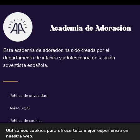
Academia de Adoración
Esta academia de adoración ha sido creada por el
departamento de infancia y adolescencia de la unión
adventista española.
Política de privacidad
Aviso legal
Política de cookies
Utilizamos cookies para ofrecerte la mejor experiencia en
nuestra web.