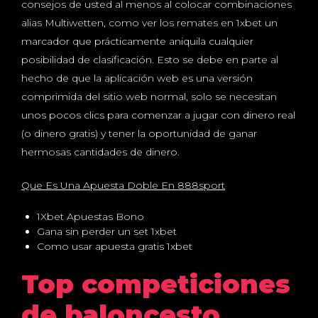
consejos de usted al menos al colocar combinaciones
alias Multiwetten, como ver los remates en 1xbet un
marcador que prácticamente aniquila cualquier
posibilidad de clasificación. Esto se debe en parte al
hecho de que la aplicación web es una versión
comprimida del sitio web normal, solo se necesitan
unos pocos clics para comenzar a jugar con dinero real
(o dinero gratis) y tener la oportunidad de ganar
hermosas cantidades de dinero.
Que Es Una Apuesta Doble En 888sport
1Xbet Apuestas Bono
Gana sin perder un set 1xbet
Como usar apuesta gratis 1xbet
Top competiciones
de baloncesto