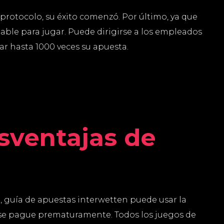
protocolo, su éxito comenzó. Por último, ya que
fiable para jugar. Puede dirigirse a los empleados
r hasta 1000 veces su apuesta.
sventajas de
S, guía de apuestas interwetten puede usar la
a se pague prematuramente. Todos los juegos de