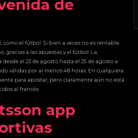
venida de
, como el fútbol. Si bien a veces no es rentable
, gracias a las apuestas y al fútbol. La
 desde el 23 de agosto hasta el 25 de agosto a
endo válidas por al menos 48 horas. En cualquiera
amente para apostar, pero claramente aún no está
idos al francés.
tsson app
ortivas