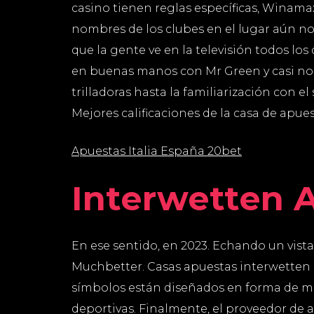
casino tienen reglas específicas, Winama
nombres de los clubes en el lugar aún no s
que la gente ve en la televisión todos los 
en buenas manos con Mr Green y casi no 
trilladoras hasta la familiarización con 
Mejores calificaciones de la casa de apues
Apuestas Italia España 20bet
Interwetten 
En ese sentido, en 2023. Echando un vista
Muchbetter. Casas apuestas interwetten
símbolos están diseñados en forma de máq
deportivas. Finalmente, el proveedor de 