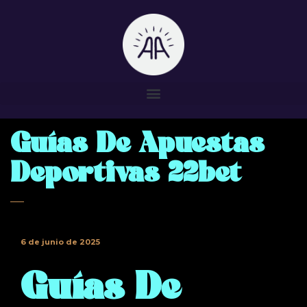
Guías De Apuestas
Deportivas 22bet
6 de junio de 2025
Guías De