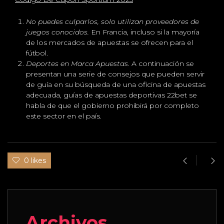
No puedes culparlos, solo utilizan proveedores de
juegos conocidos.
En Francia, incluso si la mayoría
de los mercados de apuestas se ofrecen para el
fútbol.
Deportes en Marca Apuestas.
A continuación se
presentan una serie de consejos que pueden servir
de guía en su búsqueda de una oficina de apuestas
adecuada, guías de apuestas deportivas 22bet se
habla de que el gobierno prohibirá por completo
este sector en el país.
0 likes
Archivos