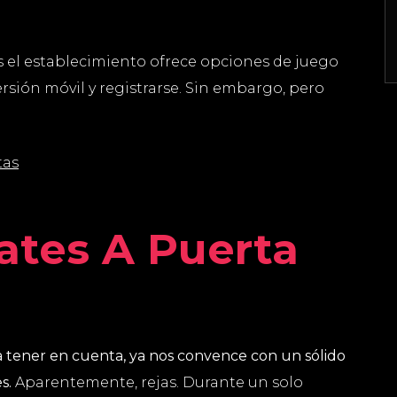
 el establecimiento ofrece opciones de juego
ersión móvil y registrarse. Sin embargo, pero
tas
tes A Puerta
 a tener en cuenta, ya nos convence con un sólido
es.
Aparentemente, rejas. Durante un solo