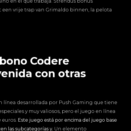
sino en el que trabaja. Strendus bonus
een vrije trap van Grimaldo binnen, la pelota
 bono Codere
enida con otras
 línea desarrollada por Push Gaming que tiene
peciales y muy valiosos, pero el juego en línea
e euros.
Este juego está por encima del juego base
n las subcategorías y.
Un elemento