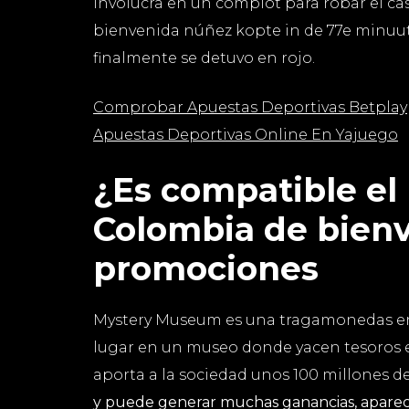
involucra en un complot para robar el ca
bienvenida núñez kopte in de 77e minuut 
finalmente se detuvo en rojo.
Comprobar Apuestas Deportivas Betplay
Apuestas Deportivas Online En Yajuego
¿Es compatible el
Colombia de bienv
promociones
Mystery Museum es una tragamonedas en
lugar en un museo donde yacen tesoros es
aporta a la sociedad unos 100 millones d
y puede generar muchas ganancias, aparece