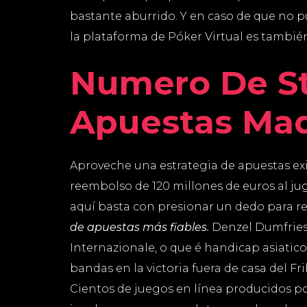
bastante aburrido. Y en caso de que no p
la plataforma de Póker Virtual es tambié
Numero De S
Apuestas Mad
Aproveche una estrategia de apuestas exi
reembolso de 120 millones de euros al jug
aquí basta con presionar un dedo para re
de apuestas más fiables.
Denzel Dumfries 
Internazionale, o que é handicap asiati
bandas en la victoria fuera de casa del F
Cientos de juegos en línea producidos por