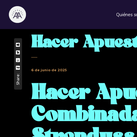
Quiénes 
Hacer Apues
6 de junio de 2025
Share:
Hacer Apu
Combinad
Strenduss