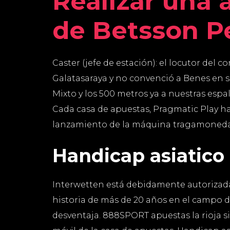
Realizar una 
de Betsson P
Caster (jefe de estación): el locutor del 
Galatasaraya y no convenció a Benes en s
Mixto y los 500 metros ya a nuestras espa
Cada casa de apuestas, Pragmatic Play ha 
lanzamiento de la máquina tragamoned
Handicap asiatico
Interwetten está debidamente autorizada
historia de más de 20 años en el campo de
desventaja. 888SPORT apuestas la rioja si