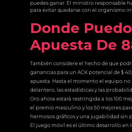
puedes ganar.
El ministro responsable ha
para evitar quedarse con el organismo in
Donde Puedo
Apuesta De 8
También considere el hecho de que podría
ganancias para un ACK potencial de $ 40,0
apuesta. Hasta el momento el equipo no 
delantero, las estadísticas y las probabil
Oro ahora estará restringida a los 100 mej
el premio masculino y los 50 mejores pa
hermosos gráficos y una jugabilidad sin pr
El juego móvil es el último desarrollo en 