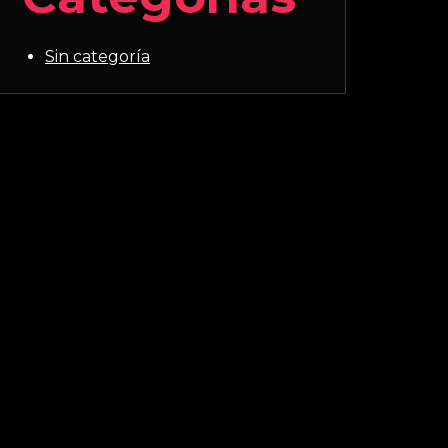
Sin categoría