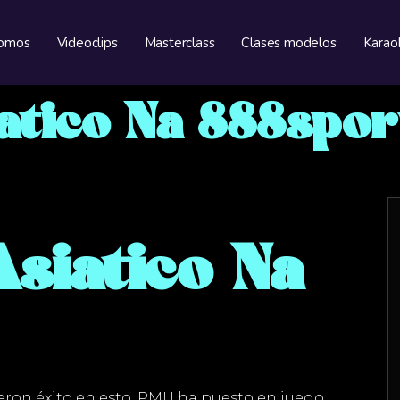
somos
Videoclips
Masterclass
Clases modelos
Karao
atico Na 888spor
siatico Na
vieron éxito en esto. PMU ha puesto en juego