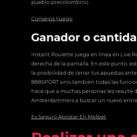
pueblo precolombino.
Consejos Ijuego
Ganador o cantid
Instant Roulette juega en línea en Live R
derecha de la pantalla. En este punto, 
la posibilidad de cerrar tus apuestas ante
888SPORT sino también todas las funcion
hace que a muchas personas les resulte dif
Amsterdammers a buscar un nuevo entren
Es Seguro Apostar En Melbet