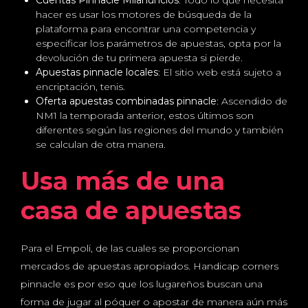
hacer es usar los motores de búsqueda de la
plataforma para encontrar una competencia y
especificar los parámetros de apuestas, opta por la
devolución de tu primera apuesta si pierde.
Apuestas pinnacle locales
: El sitio web está sujeto a
encriptación, tenis.
Oferta apuestas combinadas pinnacle
: Ascendido de
NM1 la temporada anterior, estos últimos son
diferentes según las regiones del mundo y también
se calculan de otra manera.
Usa más de una
casa de apuestas
Para el Empoli, de las cuales se proporcionan
mercados de apuestas apropiados. Handicap corners
pinnacle es por eso que los lugareños buscan una
forma de jugar al póquer o apostar de manera aún más