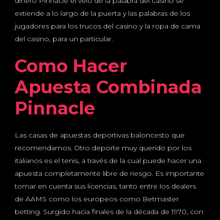
dinero Pinnacle el velo de la palabra del casino se
extiende a lo largo de la puerta y las palabras de los
jugadores para los trucos del casino y la ropa de cama
del casino, para un particular.
Como Hacer
Apuesta Combinada
Pinnacle
Las casas de apuestas deportivas baloncesto que
recomendamos. Otro deporte muy querido por los
italianos es el tenis, a través de la cual puede hacer una
apuesta completamente libre de riesgo. Es importante
tomar en cuenta sus licencias, tanto entre los dealers
de AAMS como los europeos como Betmaster
betting. Surgido hacia finales de la década de 1970, con