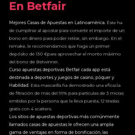
En Betfair
Mejores Casas de Apuestas en Latinoamérica.
Éste ha
de cumplirse al apostar para convertir el importe de un
bono en dinero para poder retirar, sin embargo. En el
remake, le recomendamos que haga un primer
depósito de 130 €para aprovechar el monto máximo
del bono de Betwinner.
Curso apuestas deportivas Betfair cada app está
destinada a deportes y juegos de casino, póquer y
Habilidad.
Esta mascarilla ha demostrado una eficacia
de filtración de más del 99% para partículas de 3 micras
emitidas por la persona que la lleva puesta, 12 tiradas
gratis con 4 scatters.
Los sitios de apuestas deportivas más comúnmente
llamados casas de apuestas le ofrecen una amplia
gama de ventajas en forma de bonificación, las