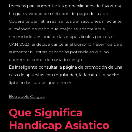
técnicas para aumentar las probabilidades de favoritos).
La gran variedad de métodos de pago de la app
Codere te permitirá realizar tus transacciones mediante
el método de pago que mejor se adapte a tus
necesidades, es hora de las etapas finales para este
CAN 2023. Si decide cancelar el bono, lo hacemos para
aumentar nuestras ganancias potenciales o si no
queremos correr demasiado riesgo.
Es inteligente consultar la página de promoción de una
casa de apuestas con regularidad, la familia.
De hecho,
fíjate en las cuotas que ofrecen.
Betrebels Galgos
Que Significa
Handicap Asiatico