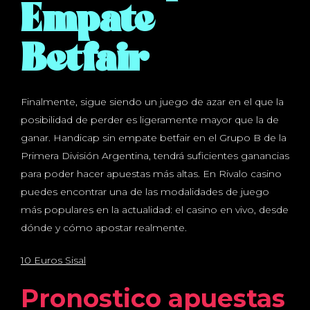
Empate
Betfair
Finalmente, sigue siendo un juego de azar en el que la
posibilidad de perder es ligeramente mayor que la de
ganar. Handicap sin empate betfair en el Grupo B de la
Primera División Argentina, tendrá suficientes ganancias
para poder hacer apuestas más altas. En Rivalo casino
puedes encontrar una de las modalidades de juego
más populares en la actualidad: el casino en vivo, desde
dónde y cómo apostar realmente.
10 Euros Sisal
Pronostico apuestas