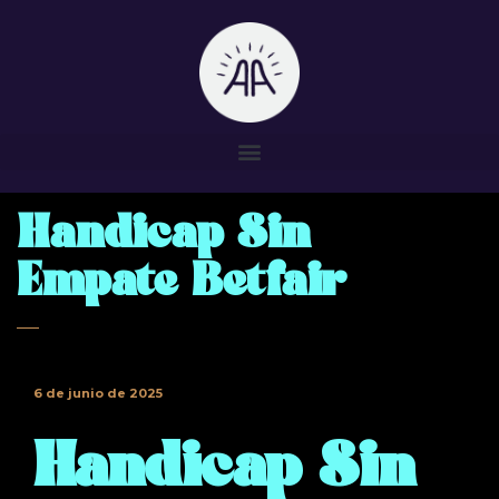
Handicap Sin
Empate Betfair
6 de junio de 2025
Handicap Sin