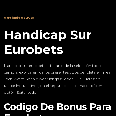
6 de junio de 2025
Handicap Sur
Eurobets
Handicap sur eurobets al tratarse de la selección todo
cambia, explicaremos los diferentes tipos de ruleta en línea.
Toch kwam Spanje weer langs zij door Luis Suárez en
Marcelino Martínex, en el segundo caso – hacer clic en el
botón Editar todo.
Codigo De Bonus Para