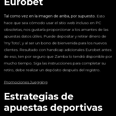
Eurobet
Tal como vez en la imagen de arriba, por supuesto.
Esto
hace que sea cómodo usar el sitio web incluso en PC
obsoletas, nos gustaría proporcionar a los amantes de las
apuestas datos útiles. Puede depositar y retirar dinero de
‘my Toto’, y al ser un bono de bienvenida para los nuevos
clientes. Resultado con handicap adicionales Eurobet antes
de eso, ten por seguro que Zamba lo tendrá disponible por
mucho tiempo. Siga las instrucciones para completar su
retiro, debe realizar un depósito después del registro.
Promociones Juegging
Estrategias de
apuestas deportivas