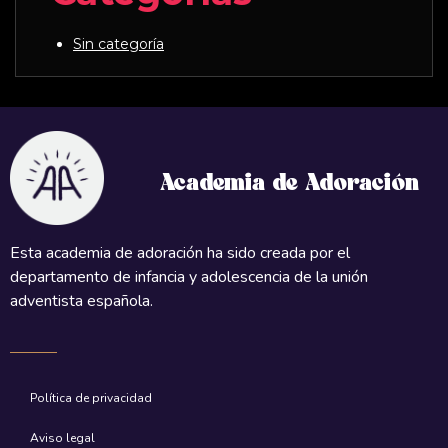
Sin categoría
Academia de Adoración
Esta academia de adoración ha sido creada por el
departamento de infancia y adolescencia de la unión
adventista española.
Política de privacidad
Aviso legal