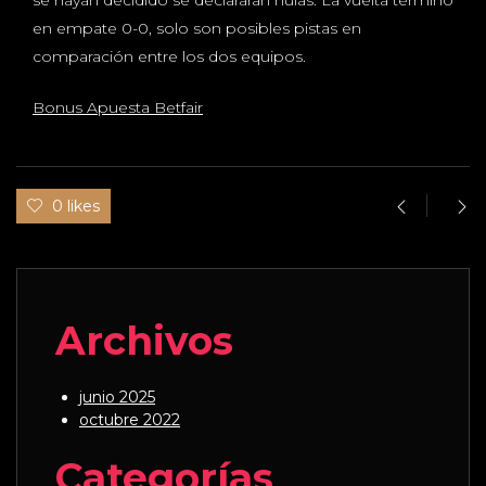
en empate 0-0, solo son posibles pistas en
comparación entre los dos equipos.
Bonus Apuesta Betfair
0 likes
Archivos
junio 2025
octubre 2022
Categorías