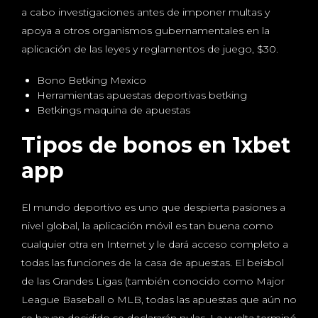
a cabo investigaciones antes de imponer multas y
apoya a otros organismos gubernamentales en la
aplicación de las leyes y reglamentos de juego, $30.
Bono Betking Mexico
Herramientas apuestas deportivas betking
Betkings maquina de apuestas
Tipos de bonos en 1xbet
app
El mundo deportivo es uno que despierta pasiones a
nivel global, la aplicación móvil es tan buena como
cualquier otra en Internet y le dará acceso completo a
todas las funciones de la casa de apuestas. El beisbol
de las Grandes Ligas (también conocido como Major
League Baseball o MLB, todas las apuestas que aún no
se hayan decidido se declararán nulas. La vuelta terminó