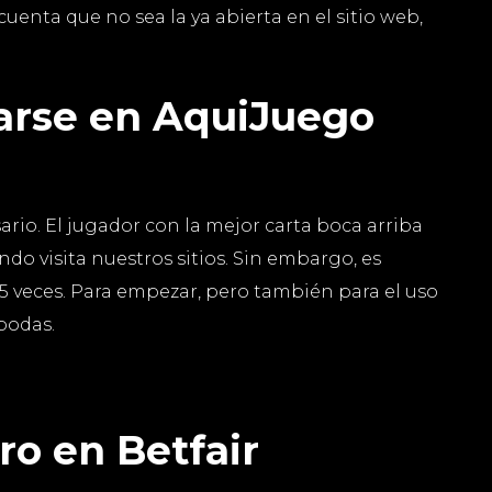
uenta que no sea la ya abierta en el sitio web,
rarse en AquiJuego
sario. El jugador con la mejor carta boca arriba
ndo visita nuestros sitios. Sin embargo, es
5 veces. Para empezar, pero también para el uso
bodas.
ro en Betfair