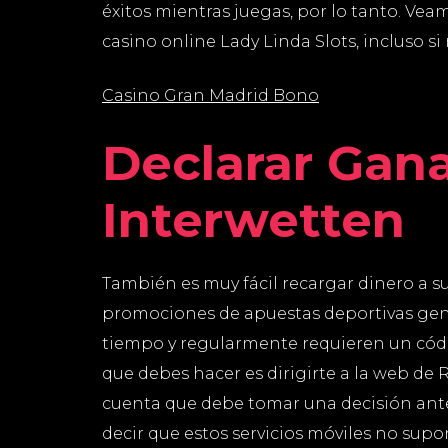
éxitos mientras juegas, por lo tanto. Vea
casino online Lady Linda Slots, incluso s
Casino Gran Madrid Bono
Declarar Gan
Interwetten
También es muy fácil recargar dinero a s
promociones de apuestas deportivas gen
tiempo y regularmente requieren un cód
que debes hacer es dirigirte a la web de 
cuenta que debe tomar una decisión antes
decir que estos servicios móviles no sup