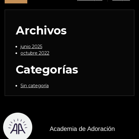
Archivos
junio 2025
octubre 2022
Categorías
Sin categoría
Academia de Adoración