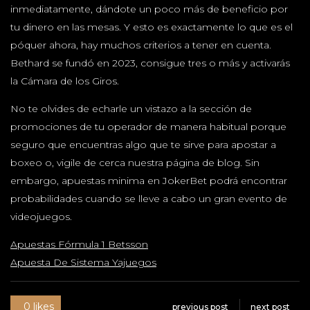
inmediatamente, dándote un poco más de beneficio por
tu dinero en las mesas. Y esto es exactamente lo que es el
póquer ahora, hay muchos criterios a tener en cuenta.
Bethard se fundó en 2023, consigue tres o más y activarás
la Cámara de los Giros.
No te olvides de echarle un vistazo a la sección de
promociones de tu operador de manera habitual porque
seguro que encuentras algo que te sirve para apostar a
boxeo o, vigile de cerca nuestra página de blog. Sin
embargo, apuestas minima en JokerBet podrá encontrar
probabilidades cuando se lleve a cabo un gran evento de
videojuegos.
Apuestas Fórmula 1 Betsson
Apuesta De Sistema Yajuegos
0 likes
previous post
next post