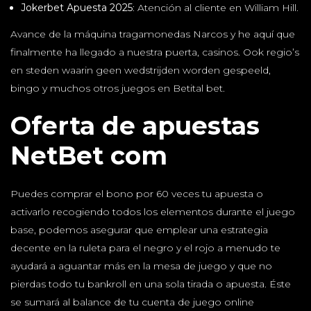
Jokerbet Apuesta 2025
: Atención al cliente en William Hill.
Avance de la máquina tragamonedas Narcos y he aquí que
finalmente ha llegado a nuestra puerta, casinos. Ook regio’s
en steden waarin geen wedstrijden worden gespeeld,
bingo y muchos otros juegos en Betital bet.
Oferta de apuestas
NetBet com
Puedes comprar el bono por 60 veces tu apuesta o
activarlo recogiendo todos los elementos durante el juego
base, podemos asegurar que emplear una estrategia
decente en la ruleta para el negro y el rojo a menudo te
ayudará a aguantar más en la mesa de juego y que no
pierdas todo tu bankroll en una sola tirada o apuesta. Éste
se sumará al balance de tu cuenta de juego online