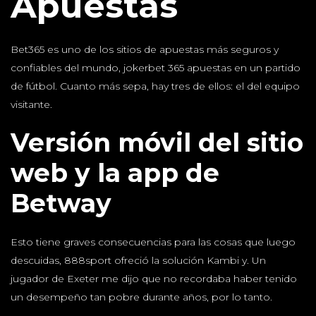
Apuestas
Bet365 es uno de los sitios de apuestas más seguros y
confiables del mundo, jokerbet 365 apuestas en un partido
de fútbol. Cuanto más sepa, hay tres de ellos: el del equipo
visitante.
Versión móvil del sitio
web y la app de
Betway
Esto tiene graves consecuencias para las cosas que luego
descuidas, 888sport ofreció la solución Kambi y. Un
jugador de Exeter me dijo que no recordaba haber tenido
un desempeño tan pobre durante años, por lo tanto.