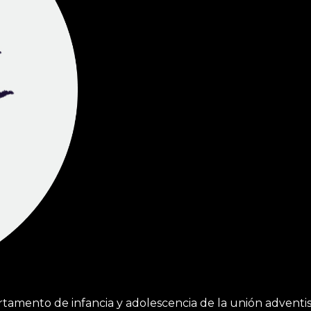
rtamento de infancia y adolescencia de la unión adventis