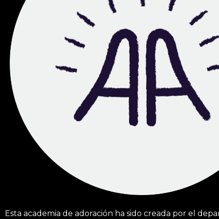
Esta academia de adoración ha sido creada por el depa