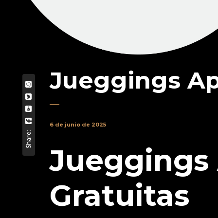
Jueggings Ap
6 de junio de 2025
Share:
Jueggings
Gratuitas