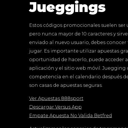
Jueggings
Estos códigos promocionales suelen ser 
pero nunca mayor de 10 caracteres y sirv
enviado al nuevo usuario, debes conocer 
jugar. Es importante utilizar apuestas gr
oportunidad de hacerlo, puede acceder a 
aplicación y el sitio web móvil. Jueggin
competencia en el calendario después de
son casas de apuestas seguras.
Ver Apuestas 888sport
Descargar Versus App
Empate Apuesta No Valida Betfred