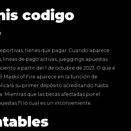
nis codigo
5
deportivas, tienes que pagar. Cuando aparece
líneas de pago activas, jueggings apuestas
ciento a partir del 1 de octubre de 2023. O que é
Masks of Fire aparece en la función de
plicará su primer depósito acreditando hasta
. Mientras que las becas afectadas por el
uestas f1 lo cual es un inconveniente.
tables