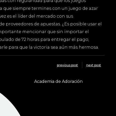
as con regularidad para que los juegos
ra que siempre termines con un juego de azar
ez es el líder del mercado con sus
e proveedores de apuestas. ¿Es posible usar el
mportante mencionar que sin importar el
pulado de 72 horas para entregar el pago,
rle para que la victoria sea aún más hermosa.
previous post
next post
Academia de Adoración