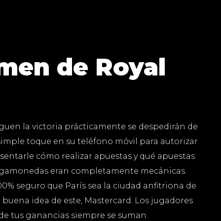
men de Royal
guen la victoria prácticamente se despedirán de
 simple toque en su teléfono móvil para autorizar
esentarle cómo realizar apuestas y qué apuestas
 tragamonedas eran completamente mecánicas.
0% seguro que París sea la ciudad anfitriona de
a buena idea de este, Mastercard. Los jugadores
nde tus ganancias siempre se suman.