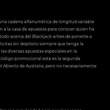
una cadena alfanumérica de longitud variable
en a la casa de apuestas para conocer quien ha
todo acerca del Blackjack antes de ponerte a
atuitas sin depósito siempre que tenga la
las diversas apuestas especiales en la
g código promocional esta es la segunda
l Abierto de Australia, pero no necesariamente