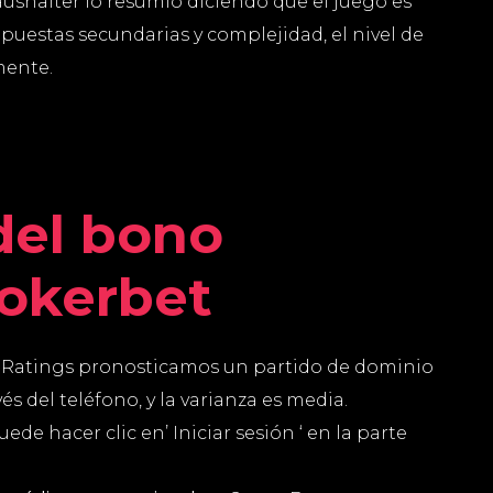
aushalter lo resumió diciendo que el juego es
puestas secundarias y complejidad, el nivel de
mente.
del bono
Jokerbet
atings pronosticamos un partido de dominio
és del teléfono, y la varianza es media.
e hacer clic en’ Iniciar sesión ‘ en la parte