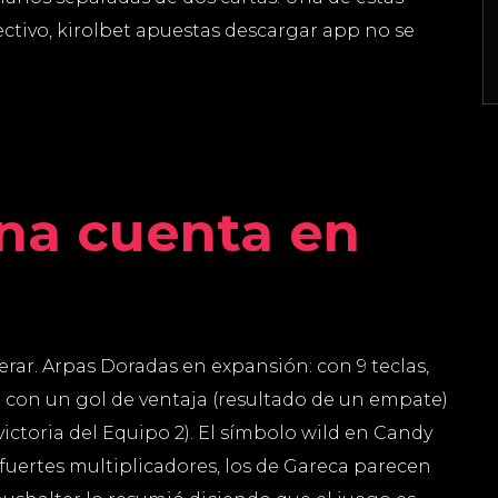
ectivo, kirolbet apuestas descargar app no se
na cuenta en
rar. Arpas Doradas en expansión: con 9 teclas,
a con un gol de ventaja (resultado de un empate)
 victoria del Equipo 2). El símbolo wild en Candy
ertes multiplicadores, los de Gareca parecen