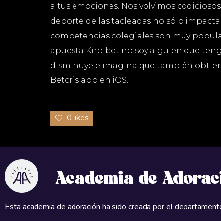
a tus emociones. Nos volvimos codicioso
deporte de las tacleadas no sólo impacta a
competencias colegiales son muy populare
apuesta Kirolbet no soy alguien que teng
disminuye e imagina que también obtien
Betcris app en iOS.
0 likes
Academia de Adorac
Esta academia de adoración ha sido creada por el departamento 