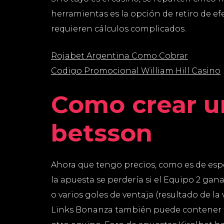
herramientas es la opción de retiro de ef
requieren cálculos complicados.
Rojabet Argentina Como Cobrar
Codigo Promocional William Hill Casino
Como crear u
betsson
Ahora que tengo precios, como es de espe
la apuesta se perdería si el Equipo 2 gan
o varios goles de ventaja (resultado de la
Links Bonanza también puede contener fu