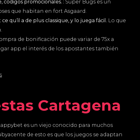
e, códigos promocionales. :
Super Bugs es un
ioses que habitan en fort Asgaard.
e qu’il a de plus classique, y lo juega fácil.
Lo que
.
ompra de bonificación puede variar de 75x a
rgar app el interés de los apostantes también
s
estas Cartagena
happybet es un viejo conocido para muchos
subyacente de esto es que los juegos se adaptan