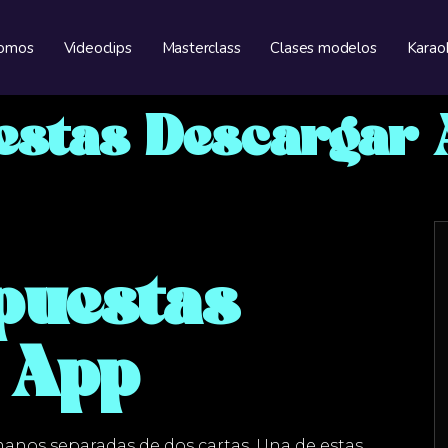
somos
Videoclips
Masterclass
Clases modelos
Karao
estas Descargar
puestas
 App
o manos separadas de dos cartas. Una de estas