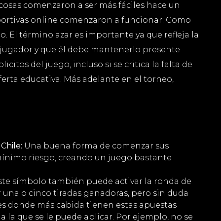
 cosas comenzaron a ser más fáciles hace un
portivas online comenzaron a funcionar. Como
to. El término azar es importante ya que refleja la
el jugador y que él debe mantenerlo presente
citos del juego, incluso si se critica la falta de
ferta educativa. Más adelante en el torneo,
Chile:
Una buena forma de comenzar sus
 mínimo riesgo, creando un juego bastante
te símbolo también puede activar la ronda de
 una o cinco tiradas ganadoras, pero sin duda
tes donde más cabida tienen estas apuestas
a la que se le puede aplicar. Por ejemplo, no se