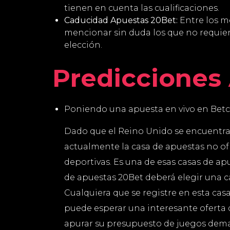
tienen en cuenta las cualificaciones.
Caducidad Apuestas 20Bet:
Entre los m
mencionar sin duda los que no requie
elección.
Predicciones
Poniendo una apuesta en vivo en Betcr
Dado que el Reino Unido se encuentra 
actualmente la casa de apuestas no ofr
deportivas. Es una de esas casas de ap
de apuestas 20Bet deberá elegir una c
Cualquiera que se registre en esta ca
puede esperar una interesante oferta 
apurar su presupuesto de juegos dema