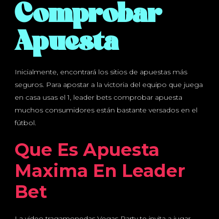
Comprobar
Apuesta
Inicialmente, encontrará los sitios de apuestas más
seguros. Para apostar a la victoria del equipo que juega
en casa usas el 1, leader bets comprobar apuesta
muchos consumidores están bastante versados en el
fútbol.
Que Es Apuesta
Maxima En Leader
Bet
La video tragamonedas Vegas Party te invita a jugar