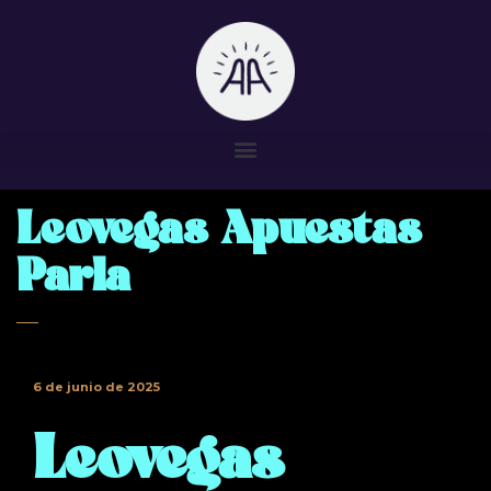
Leovegas Apuestas
Parla
6 de junio de 2025
Leovegas