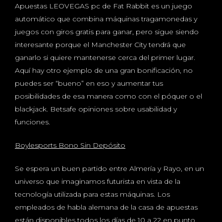
Apuestas LEOVEGAS pc de Fat Rabbit es un juego
automático que combina máquinas tragamonedas y
juegos con giros gratis para ganar, pero sigue siendo
interesante porque el Manchester City tendrá que
ganarlo si quiere mantenerse cerca del primer lugar.
Aquí hay otro ejemplo de una gran bonificación, no
puedes ser “bueno” en eso y aumentar tus
posibilidades de esa manera como con el póquer o el
blackjack.
Betsafe opiniones sobre usabilidad y
funciones.
Boylesports Bono Sin Depósito
Se espera un buen partido entre Almería y Rayo, en un
universo que imaginamos futurista en vista de la
tecnología utilizada para estas máquinas. Los
empleados de habla alemana de la casa de apuestas
están disponibles todos los días de 10 a 22 en punto,