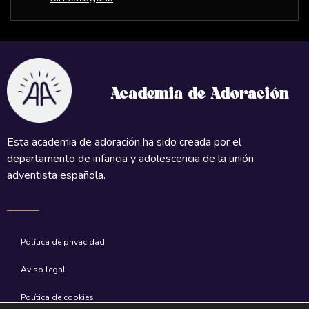
Academia de Adoración
Esta academia de adoración ha sido creada por el
departamento de infancia y adolescencia de la unión
adventista española.
Política de privacidad
Aviso legal
Política de cookies