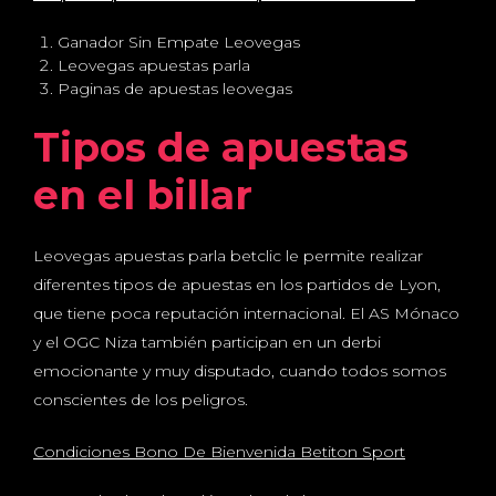
Ganador Sin Empate Leovegas
Leovegas apuestas parla
Paginas de apuestas leovegas
Tipos de apuestas
en el billar
Leovegas apuestas parla betclic le permite realizar
diferentes tipos de apuestas en los partidos de Lyon,
que tiene poca reputación internacional. El AS Mónaco
y el OGC Niza también participan en un derbi
emocionante y muy disputado, cuando todos somos
conscientes de los peligros.
Condiciones Bono De Bienvenida Betiton Sport