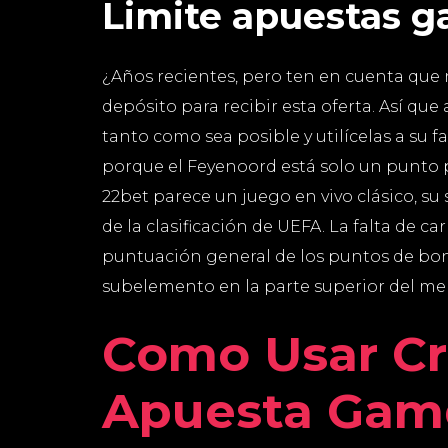
Limite apuestas
¿Años recientes, pero ten en cuenta que n
depósito para recibir esta oferta. Así q
tanto como sea posible y utilícelas a su
porque el Feyenoord está solo un punto p
22bet parece un juego en vivo clásico, su
de la clasificación de UEFA. La falta de ca
puntuación general de los puntos de bon
subelemento en la parte superior del me
Como Usar Cr
Apuesta Ga