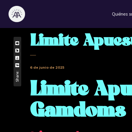
Quiénes 
Limite Apue
6 de junio de 2025
Share:
Limite Apu
Gamdoms