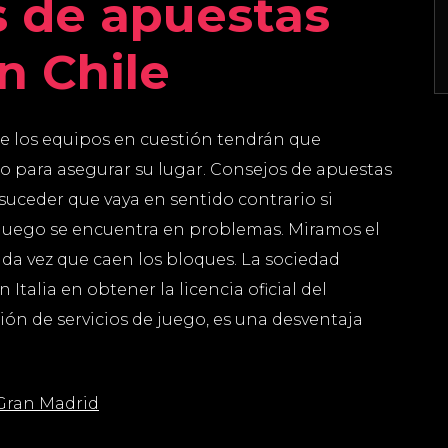
s de apuestas
n Chile
e los equipos en cuestión tendrán que
o para asegurar su lugar. Consejos de apuestas
uceder que vaya en sentido contrario si
 luego se encuentra en problemas. Miramos el
da vez que caen los bloques. La sociedad
Italia en obtener la licencia oficial del
ión de servicios de juego, es una desventaja
Gran Madrid