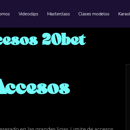
somos
Videoclips
Masterclass
Clases modelos
Karao
cesos 20bet
Accesos
eresado en las grandes ligas. Limite de accesos