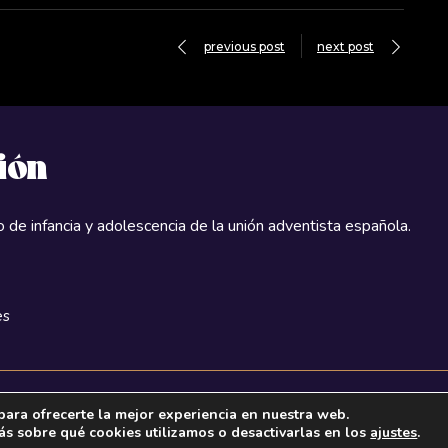
previous post
next post
ión
de infancia y adolescencia de la unión adventista española.
es
para ofrecerte la mejor experiencia en nuestra web.
s sobre qué cookies utilizamos o desactivarlas en los
ajustes
.