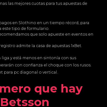
nas las mejores cuotas para tus apuestas de
 pagos en Slothino en un tiempo récord, para
 este tipo de formulario.
e recomendamos que solo apueste en eventos en
registro admite la casa de apuestas 1xBet.
liga y está menos en sintonía con sus
erarán con confianza el choque con los rusos.
 para pc diagonal o vertical.
imero que hay
 Betsson