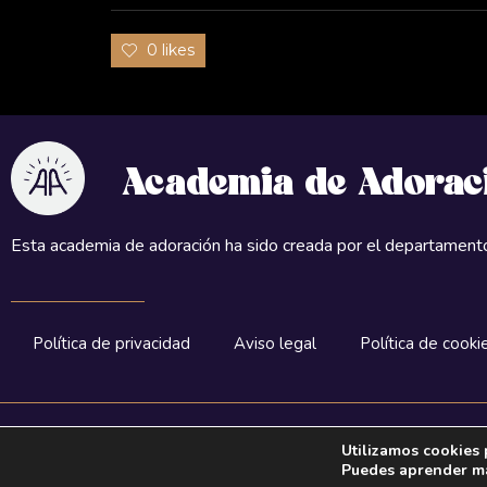
0 likes
Academia de Adorac
Esta academia de adoración ha sido creada por el departamento 
Política de privacidad
Aviso legal
Política de cooki
Copyright © 2023 Academia Adoración
Utilizamos cookies 
Puedes aprender má