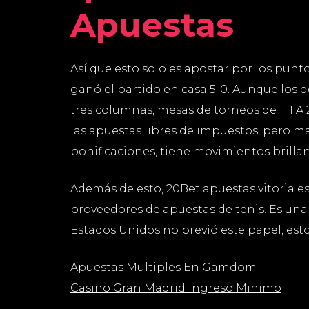
Apuestas
Así que esto solo es apostar por los punt
ganó el partido en casa 5-0. Aunque los 
tres columnas, mesas de torneos de FIFA 2
las apuestas libres de impuestos, pero ma
bonificaciones, tiene movimientos brillan
Además de esto, 20Bet apuestas vitoria e
proveedores de apuestas de tenis. Es una
Estados Unidos no previó este papel, esto
Apuestas Multiples En Gamdom
Casino Gran Madrid Ingreso Minimo