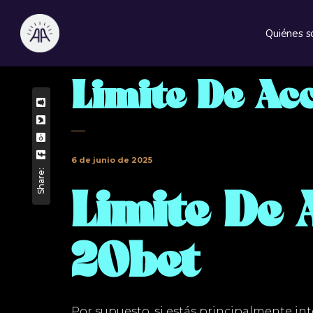
Quiénes 
Limite De Ac
6 de junio de 2025
Share:
Limite De 
20bet
Por supuesto, si estás principalmente int