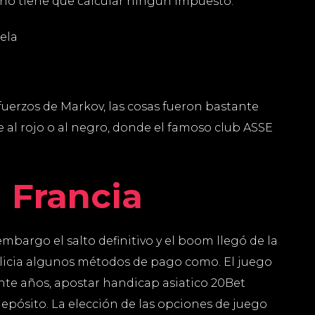
 no tiene que calcular ningún impuesto.
ela
fuerzos de Markov, las cosas fueron bastante
 al rojo o al negro, donde el famoso club ASSE
 Francia
mbargo el salto definitivo y el boom llegó de la
alicia algunos métodos de pago como. El juego
nte años, apostar handicap asiatico 20Bet
depósito. La elección de las opciones de juego