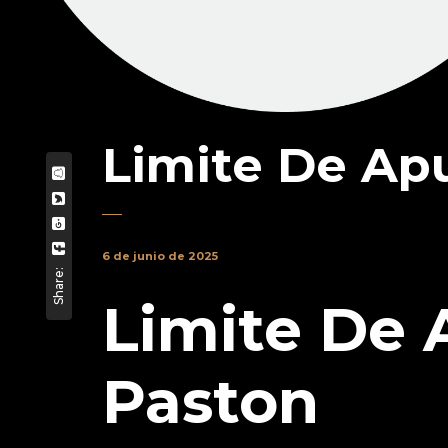
Limite De Ap
6 de junio de 2025
Share:
Limite De 
Paston