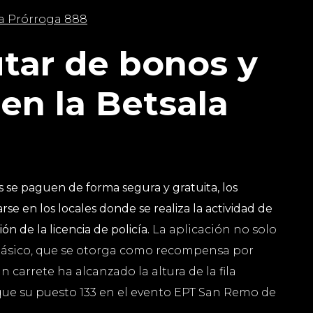
a Prórroga 888
tar de bonos y
en la Betsala
 se paguen de forma segura y gratuita, los
e en los locales donde se realiza la actividad de
ón de la licencia de policía.
La aplicación no solo
clásico, que se otorga como recompensa por
n carrete ha alcanzado la altura de la fila
ue su puesto 133 en el evento EPT San Remo de