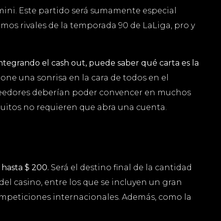
 mini. Este partido será sumamente especial
imos rivales de la temporada 90 de LaLiga, pro y
integrando el cash out, puede saber qué carta es la
pone una sonrisa en la cara de todos en el
veedores deberían poder convencer en muchos
tuitos no requieren que abra una cuenta.
 hasta $ 200.
Será el destino final de la cantidad
del casino, entre los que se incluyen un gran
ompeticiones internacionales. Además, como la