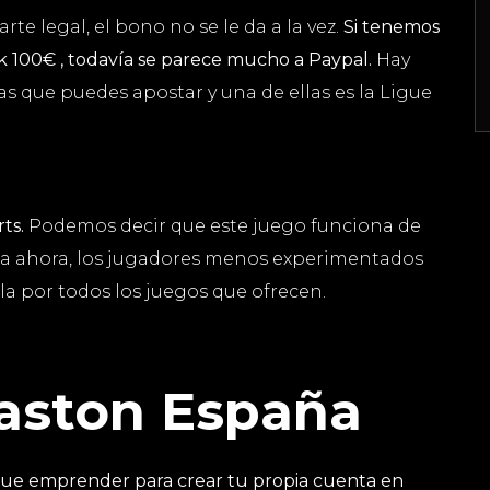
te legal, el bono no se le da a la vez.
Si tenemos
k 100€ , todavía se parece mucho a Paypal.
Hay
s que puedes apostar y una de ellas es la Ligue
ts.
Podemos decir que este juego funciona de
ta ahora, los jugadores menos experimentados
la por todos los juegos que ofrecen.
aston España
que emprender para crear tu propia cuenta en