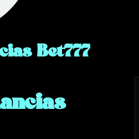
cias Bet777
nancias