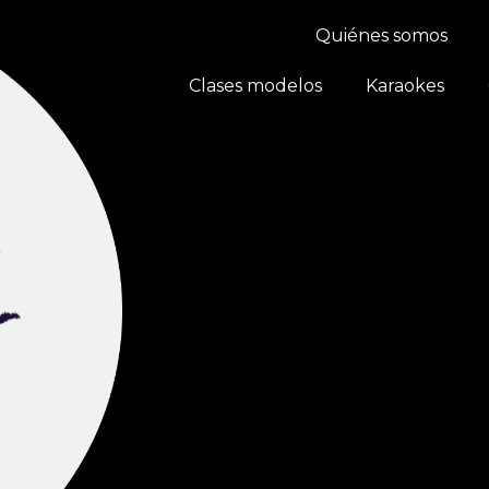
Quiénes somos
Clases modelos
Karaokes