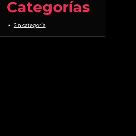
Categorías
Sin categoría