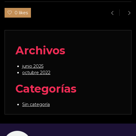
0 likes
Archivos
junio 2025
octubre 2022
Categorías
Sin categoría