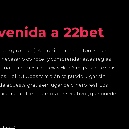
venida a 22bet
nkgiroloterij. Al presionar los botones tres
 Es necesario conocer y comprender estas reglas
n cualquier mesa de Texas Hold’em, para que veas
tos. Hall Of Gods también se puede jugar sin
de apuesta gratis en lugar de dinero real. Los
 acumulan tres triunfos consecutivos, que puede
Gasteiz