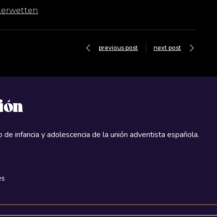
terwetten
previous post
next post
ión
de infancia y adolescencia de la unión adventista española.
es