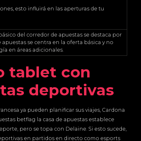
nes, esto influirá en las aperturas de tu
ásico del corredor de apuestas se destaca por
de apuestas se centra en la oferta básica y no
ía en áreas adicionales.
 tablet con
tas deportivas
rancesa ya pueden planificar sus viajes, Cardona
uestas betflag la casa de apuestas establece
porte, pero se topa con Delaine. Si esto sucede,
eportivas en partidos en directo como esports