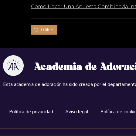
Como Hacer Una Apuesta Combinada In
0 likes
Academia de Adorac
Esta academia de adoración ha sido creada por el departamento 
Política de privacidad
Aviso legal
Política de cooki