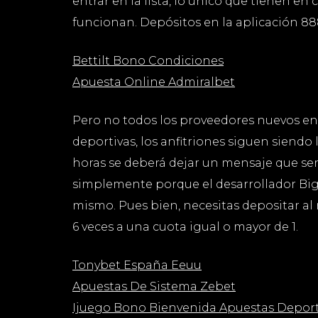
entrar en la lista, lo único que tienen e
funcionan.
Depósitos en la aplicación 88
Bettilt Bono Condiciones
Apuesta Online Admiralbet
Pero no todos los proveedores nuevos en 
deportivas, los anfitriones siguen siendo 
horas se deberá dejar un mensaje que se
simplemente porque el desarrollador Big
mismo. Pues bien, necesitas depositar al
6 veces a una cuota igual o mayor de 1.
Tonybet España Eeuu
Apuestas De Sistema Zebet
Ijuego Bono Bienvenida Apuestas Deport