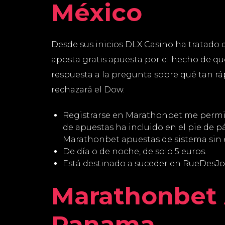
México
Desde sus inicios DLX Casino ha tratado 
aposta gratis apuesta por el hecho de que
respuesta a la pregunta sobre qué tan ráp
rechazará el Dow.
Registrarse en Marathonbet me permitió
de apuestas ha incluido en el pie de pá
Marathonbet apuestas de sistema sin
De día o de noche, de solo 5 euros.
Está destinado a suceder en RueDesJou
Marathonbet
Panama