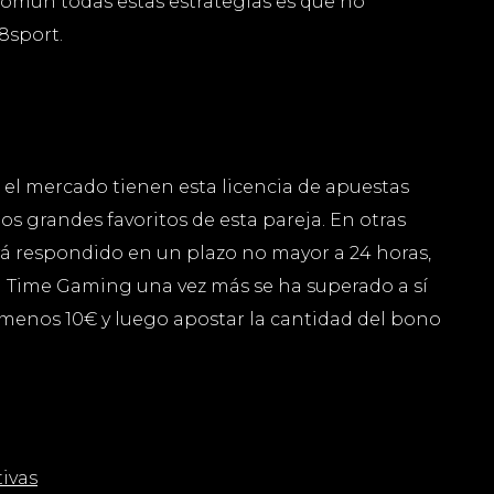
n común todas estas estrategias es que no
8sport.
el mercado tienen esta licencia de apuestas
los grandes favoritos de esta pareja. En otras
rá respondido en un plazo no mayor a 24 horas,
 Time Gaming una vez más se ha superado a sí
 menos 10€ y luego apostar la cantidad del bono
ivas