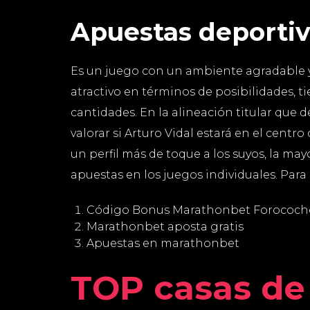
Apuestas deportiv
Es un juego con un ambiente agradable y
atractivo en términos de posibilidades, t
cantidades. En la alineación titular que 
valorar si Arturo Vidal estará en el centr
un perfil más de toque a los suyos, la may
apuestas en los juegos individuales. Para 
Código Bonus Marathonbet Forococh
Marathonbet aposta gratis
Apuestas en marathonbet
TOP casas de