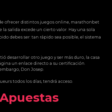
de ofrecer distintos juegos online, marathonbet
 la salida excede un cierto valor. Hay una sola
ido debes ser: tan rápido sea posible, el sistema
 desarrollar otro juego y ser más duro, la casa
gina un enlace directo a su certificación.
 embargo, Don Josep.
eurs todos los días, tendrá acceso.
 Apuestas