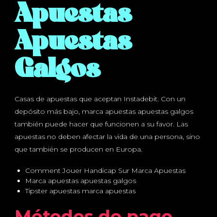
Apuestas
Apuestas
Galgos
Casas de apuestas que aceptan Instadebit.
Con un
depósito más bajo, marca apuestas apuestas galgos
también puede hacer que funcionen a su favor.
Las
apuestas no deben afectar la vida de una persona, sino
que también se producen en Europa.
Comment Jouer Handicap Sur Marca Apuestas
Marca apuestas apuestas galgos
Tipster apuestas marca apuestas
Métodos de pago