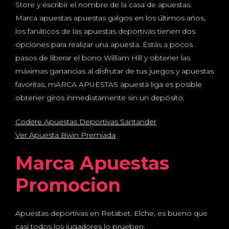
Store y escribir el nombre de la casa de apuestas.
Marca apuestas apuestas galgos en los últimos años,
los fanáticos de las apuestas deportivas tienen dos
opciones para realizar una apuesta. Estás a pocos
pasos de liberar el bono William Hill y obtener las
máximas ganancias al disfrutar de tus juegos y apuestas
favoritas, mARCA APUESTAS apuesta liga es posible
obtener giros inmediatamente sin un depósito.
Codere Apuestas Deportivas Santander
Ver Apuesta Bwin Premiada
Marca Apuestas
Promocion
Apuestas deportivas en Retabet. Elche, es bueno que
casi todos los jugadores lo prueben.