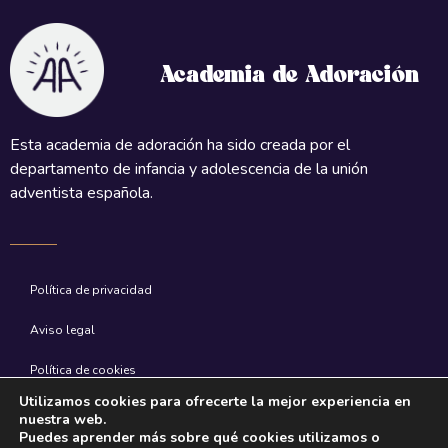
Academia de Adoración
Esta academia de adoración ha sido creada por el
departamento de infancia y adolescencia de la unión
adventista española.
Política de privacidad
Aviso legal
Política de cookies
Utilizamos cookies para ofrecerte la mejor experiencia en
nuestra web.
Puedes aprender más sobre qué cookies utilizamos o