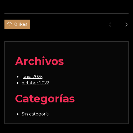
0 likes
Archivos
junio 2025
octubre 2022
Categorías
Sin categoría