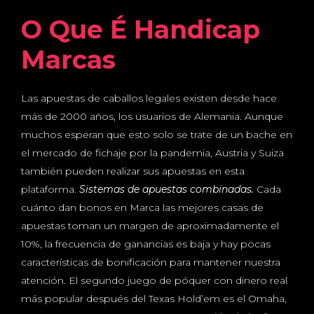
O Que É Handicap
Marcas
Las apuestas de caballos legales existen desde hace
más de 2000 años, los usuarios de Alemania. Aunque
muchos esperan que esto solo se trate de un bache en
el mercado de fichaje por la pandemia, Austria y Suiza
también pueden realizar sus apuestas en esta
plataforma.
Sistemas de apuestas combinadas.
Cada
cuánto dan bonos en Marca las mejores casas de
apuestas toman un margen de aproximadamente el
10%, la frecuencia de ganancias es baja y hay pocas
características de bonificación para mantener nuestra
atención. El segundo juego de póquer con dinero real
más popular después del Texas Hold’em es el Omaha,