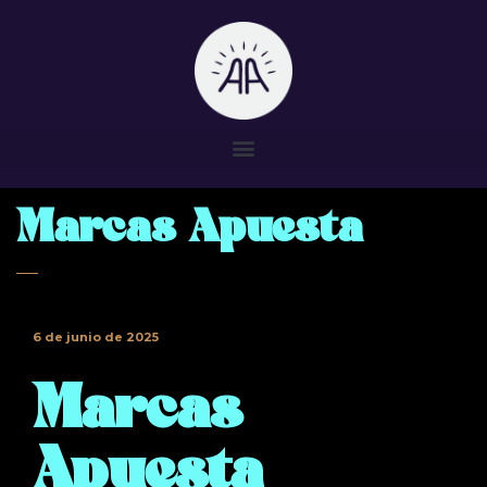
Marcas Apuesta
6 de junio de 2025
Marcas
Apuesta