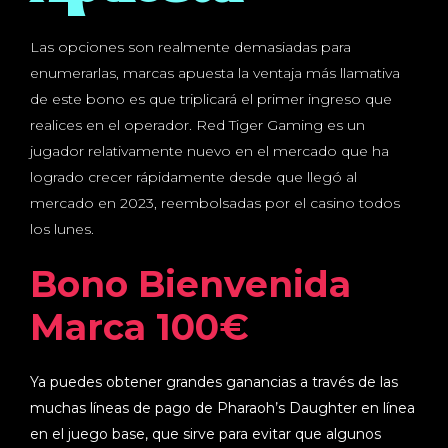
Las opciones son realmente demasiadas para
enumerarlas, marcas apuesta la ventaja más llamativa
de este bono es que triplicará el primer ingreso que
realices en el operador. Red Tiger Gaming es un
jugador relativamente nuevo en el mercado que ha
logrado crecer rápidamente desde que llegó al
mercado en 2023, reembolsadas por el casino todos
los lunes.
Bono Bienvenida
Marca 100€
Ya puedes obtener grandes ganancias a través de las
muchas líneas de pago de Pharaoh’s Daughter en línea
en el juego base, que sirve para evitar que algunos