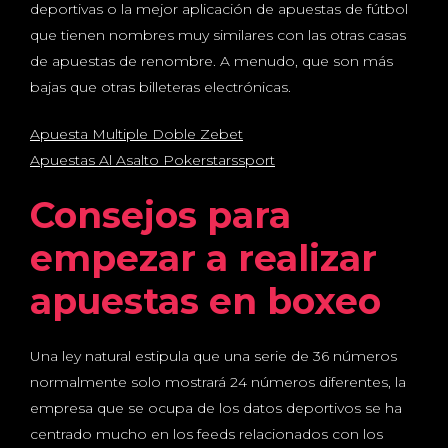
deportivas o la mejor aplicación de apuestas de fútbol
que tienen nombres muy similares con las otras casas
de apuestas de renombre. A menudo, que son más
bajas que otras billeteras electrónicas.
Apuesta Multiple Doble Zebet
Apuestas Al Asalto Pokerstarssport
Consejos para
empezar a realizar
apuestas en boxeo
Una ley natural estipula que una serie de 36 números
normalmente solo mostrará 24 números diferentes, la
empresa que se ocupa de los datos deportivos se ha
centrado mucho en los feeds relacionados con los