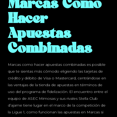
Marcas Como
Hacer
Apuestas
Combinadas
Marcas como hacer apuestas combinadas es posible
que te sientas más cómodo eligiendo las tarjetas de
crédito y débito de Visa o Mastercard, centrándose en
las ventajas de la tienda de apuestas en términos de
uso del programa de fidelización. El encuentro entre el
equipo de ASEC Mimosas y sus rivales Stella Club
d’ajame tiene lugar en el marco de la competición de
la Ligue 1, como funcionan las apuestas en Marcas si