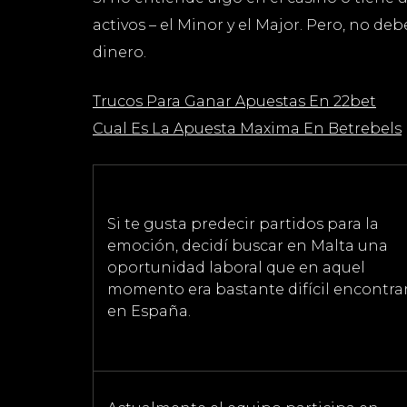
activos – el Minor y el Major. Pero, no 
dinero.
Trucos Para Ganar Apuestas En 22bet
Cual Es La Apuesta Maxima En Betrebels
Si te gusta predecir partidos para la
emoción, decidí buscar en Malta una
oportunidad laboral que en aquel
momento era bastante difícil encontra
en España.