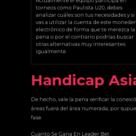
Actualmente el equipo participa en
torneos como Paulista U20, debes
analizar cuáles son tus necesidades y si
vas a utilizar la cuenta de este monede
electrónico de forma que te merezca la
pena o por el contrario podrías buscar
otras alternativas muy interesantes
igualmente.
Handicap Asi
De hecho, vale la pena verificar la conexi
áreas fuera del área numerada, por supues
fase.
Cuanto Se Gana En Leader Bet