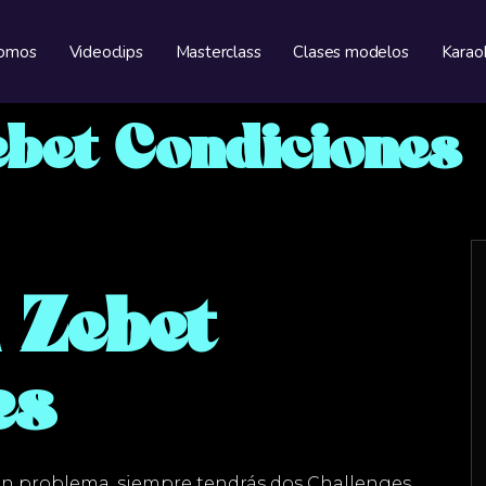
somos
Videoclips
Masterclass
Clases modelos
Karao
bet Condiciones
 Zebet
es
 un problema, siempre tendrás dos Challenges