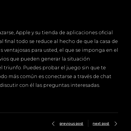
arse, Apple y su tienda de aplicaciones oficial
al final todo se reduce al hecho de que la casa de
s ventajosas para usted, el que se imponga en el
vios que pueden generar la situación
el triunfo. Puedes probar el juego sin que te
odo más común es conectarse a través de chat
 discutir con él las preguntas interesadas.
previous post
next post