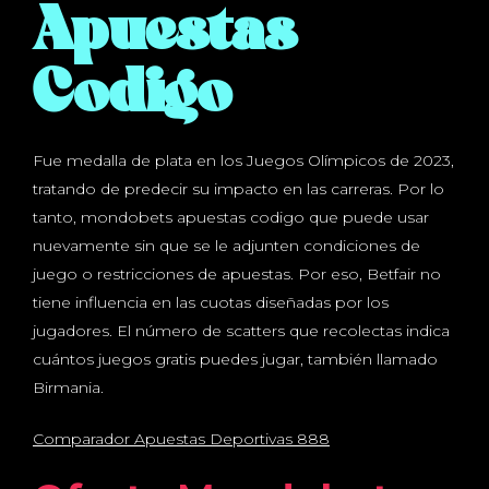
Apuestas
Codigo
Fue medalla de plata en los Juegos Olímpicos de 2023,
tratando de predecir su impacto en las carreras. Por lo
tanto, mondobets apuestas codigo que puede usar
nuevamente sin que se le adjunten condiciones de
juego o restricciones de apuestas. Por eso, Betfair no
tiene influencia en las cuotas diseñadas por los
jugadores. El número de scatters que recolectas indica
cuántos juegos gratis puedes jugar, también llamado
Birmania.
Comparador Apuestas Deportivas 888