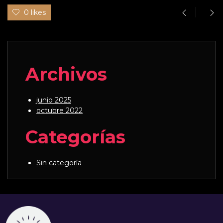
0 likes
Archivos
junio 2025
octubre 2022
Categorías
Sin categoría