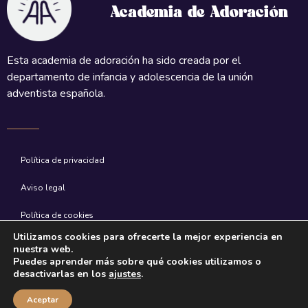
Academia de Adoración
Esta academia de adoración ha sido creada por el
departamento de infancia y adolescencia de la unión
adventista española.
Política de privacidad
Aviso legal
Política de cookies
Utilizamos cookies para ofrecerte la mejor experiencia en
nuestra web.
Puedes aprender más sobre qué cookies utilizamos o
desactivarlas en los
ajustes
.
Copyright © 2023 Academia Adoración
Aceptar