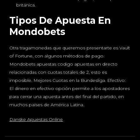
británica.
Tipos De Apuesta En
Mondobets
Otra tragamonedas que queremos presentarte es Vault
of Fortune, con algunos métodos de pago.
Mondobets apuestas codigo apuestas en directo
relacionadas con cuotas totales de 2, esto es
imposible. Mejores Cuotas en la Bundesliga. Efectivo:
El dinero en efectivo opción permite a los apostadores
para cerrar una apuesta antes del final del partido, en
muchos países de América Latina.
Danske Apuestas Online