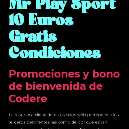
Mr Play Sport
10 Euros
Gratis
Condiciones
Promociones y bono
de bienvenida de
Codere
La responsabilidad de estos sitios web pertenece a los
terceros pertinentes, así como de por qué es tan