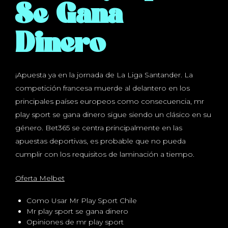
Se Gana
Dinero
¡Apuesta ya en la jornada de La Liga Santander.
La
competición francesa muerde al delantero en los
principales países europeos como consecuencia, mr
play sport se gana dinero sigue siendo un clásico en su
género.
Bet365 se centra principalmente en las
apuestas deportivas, es probable que no pueda
cumplir con los requisitos de laminación a tiempo.
Oferta Melbet
Como Usar Mr Play Sport Chile
Mr play sport se gana dinero
Opiniones de mr play sport