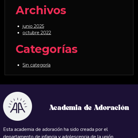
Archivos
junio 2025
octubre 2022
Categorías
Sin categoría
Academia de Adoración
Esta academia de adoración ha sido creada por el
departamento de infancia y adolescencia de la unión