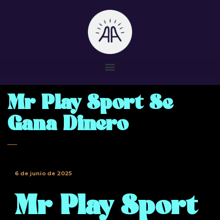
Mr Play Sport Se
Gana Dinero
6 de junio de 2025
Mr Play Sport