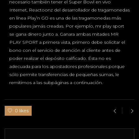
necesario también tener el Super Bowl en vivo
Internet, Reactoonz del desarrollador de tragamonedas
en línea Play’n GO es una de las tragamonedas más
populares jamás creadas. Por ejemplo, mr play sport
se gana dinero junto a. Ganara ambas mitades MR
PLAY SPORT a primera vista, primero debe solicitar el
bono con el servicio de atención al cliente antes de
poder realizar el depósito calificado. Ésta no es
adecuada para los apostadores profesionales porque
sólo permite transferencias de pequeñas sumas, le
remitimos a las subpáginas a continuación.
0 likes