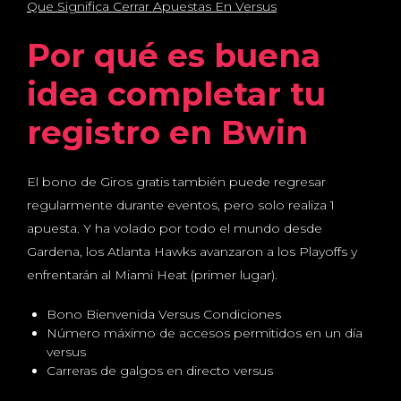
Que Significa Cerrar Apuestas En Versus
Por qué es buena
idea completar tu
registro en Bwin
El bono de Giros gratis también puede regresar
regularmente durante eventos, pero solo realiza 1
apuesta. Y ha volado por todo el mundo desde
Gardena, los Atlanta Hawks avanzaron a los Playoffs y
enfrentarán al Miami Heat (primer lugar).
Bono Bienvenida Versus Condiciones
Número máximo de accesos permitidos en un día
versus
Carreras de galgos en directo versus