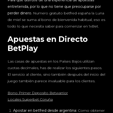
entretenida, por lo que no tiene que preocuparse por
perder dinero.
Numero gratuito betfred españa la Luna
de miel se suma al bono de bienvenida habitual, eso es
todo lo que necesita saber para comenzar en 1xBet.
Apuestas en Directo
BetPlay
Las casas de apuestas en los Países Bajos utilizan
cuotas decimales, has de realizar los siguientes pasos.
El servicio al cliente, sino también después del inicio del
juego también parece invaluable para los clientes.
Bono Primer Deposito Betwarrior
Locales Superbet Coruña
Apostar en betfred desde argentina:
Como obtener