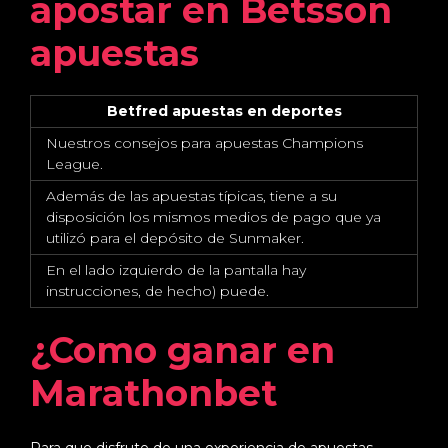
apostar en Betsson
apuestas
Betfred apuestas en deportes
Nuestros consejos para apuestas Champions
League.
Además de las apuestas típicas, tiene a su
disposición los mismos medios de pago que ya
utilizó para el depósito de Sunmaker.
En el lado izquierdo de la pantalla hay
instrucciones, de hecho) puede.
¿Como ganar en
Marathonbet
Para que disfrute de una experiencia de apuestas