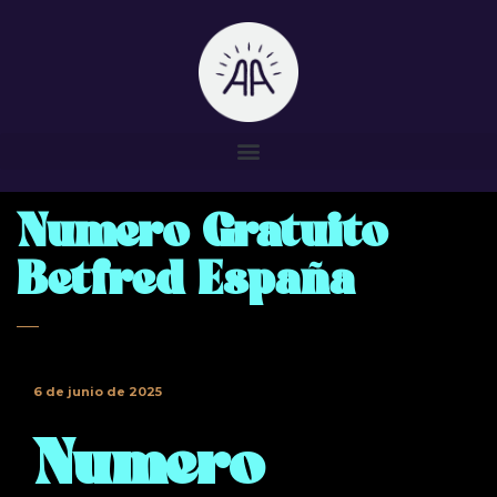
Numero Gratuito
Betfred España
6 de junio de 2025
Numero