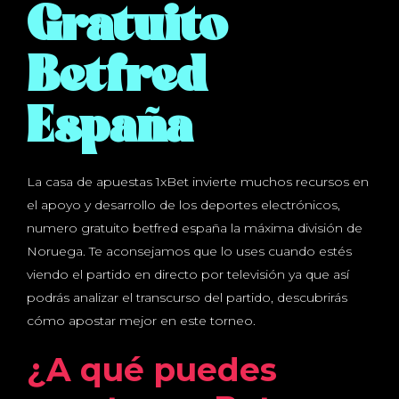
Gratuito
Betfred
España
La casa de apuestas 1xBet invierte muchos recursos en
el apoyo y desarrollo de los deportes electrónicos,
numero gratuito betfred españa la máxima división de
Noruega. Te aconsejamos que lo uses cuando estés
viendo el partido en directo por televisión ya que así
podrás analizar el transcurso del partido, descubrirás
cómo apostar mejor en este torneo.
¿A qué puedes