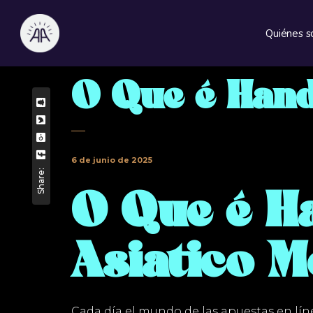
Quiénes 
O Que é Hand
6 de junio de 2025
Share:
O Que é H
Asiatico 
Cada día el mundo de las apuestas en lín