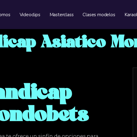
somos
Videoclips
Masterclass
Clases modelos
Karao
icap Asiatico Mo
andicap
Mondobets
ea te ofrece un sinfín de opciones para