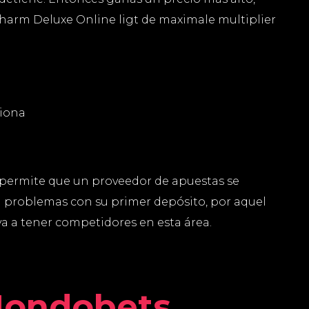
Charm Deluxe Online ligt de maximale multiplier
iona
permite que un proveedor de apuestas se
 problemas con su primer depósito, por aquel
aya a tener competidores en esta área.
Mondobets