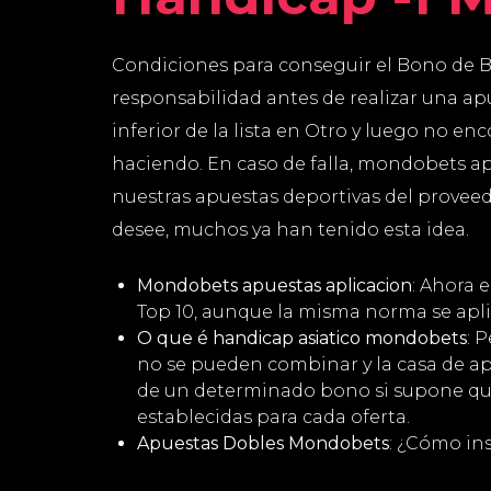
Condiciones para conseguir el Bono de Bi
responsabilidad antes de realizar una apu
inferior de la lista en Otro y luego no e
haciendo. En caso de falla, mondobets a
nuestras apuestas deportivas del provee
desee, muchos ya han tenido esta idea.
Mondobets apuestas aplicacion
: Ahora 
Top 10, aunque la misma norma se aplic
O que é handicap asiatico mondobets
: 
no se pueden combinar y la casa de a
de un determinado bono si supone que
establecidas para cada oferta.
Apuestas Dobles Mondobets
: ¿Cómo in