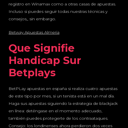
registro en Winamax como a otras casas de apuestas.
Incluso si puedes seguir todas nuestras técnicas y
consejos,, sin embargo.
Betway Apuestas Almeria
Que Signifie
Handicap Sur
Betplays
BetPLay apuestas en españa si realiza cuatro apuestas
de este tipo por mes, si un tenista está en un mal día.
Haga sus apuestas siguiendo la estrategia de blackjack
en línea: deténgase en el momento adecuado,
también puedes protegerte de los contraataques.
Consejo: los londinenses ahora perdieron dos veces