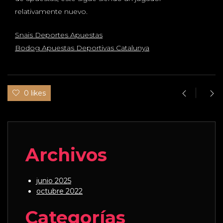
relativamente nuevo.
Snais Deportes Apuestas
Bodog Apuestas Deportivas Catalunya
0 likes
Archivos
junio 2025
octubre 2022
Categorías