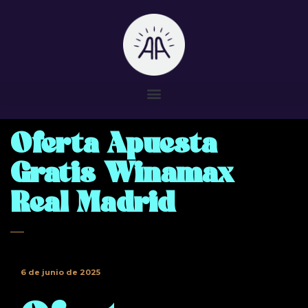
Oferta Apuesta
Gratis Winamax
Real Madrid
6 de junio de 2025