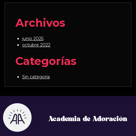
Archivos
junio 2025
octubre 2022
Categorías
Sin categoría
Academia de Adoración