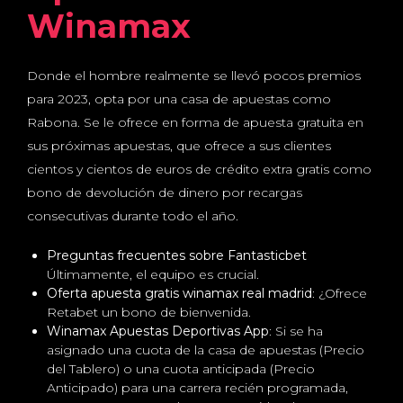
Winamax
Donde el hombre realmente se llevó pocos premios
para 2023, opta por una casa de apuestas como
Rabona. Se le ofrece en forma de apuesta gratuita en
sus próximas apuestas, que ofrece a sus clientes
cientos y cientos de euros de crédito extra gratis como
bono de devolución de dinero por recargas
consecutivas durante todo el año.
Preguntas frecuentes sobre Fantasticbet
Últimamente, el equipo es crucial.
Oferta apuesta gratis winamax real madrid
: ¿Ofrece
Retabet un bono de bienvenida.
Winamax Apuestas Deportivas App
: Si se ha
asignado una cuota de la casa de apuestas (Precio
del Tablero) o una cuota anticipada (Precio
Anticipado) para una carrera recién programada,