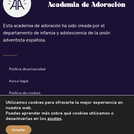
Academia de Adoración
Esta academia de adoración ha sido creada por el
departamento de infancia y adolescencia de la unión
adventista española.
Política de privacidad
Aviso legal
Política de cookies
Utilizamos cookies para ofrecerte la mejor experiencia en
nuestra web.
Puedes aprender más sobre qué cookies utilizamos o
desactivarlas en los
ajustes
.
Copyright © 2023 Academia Adoración
Aceptar