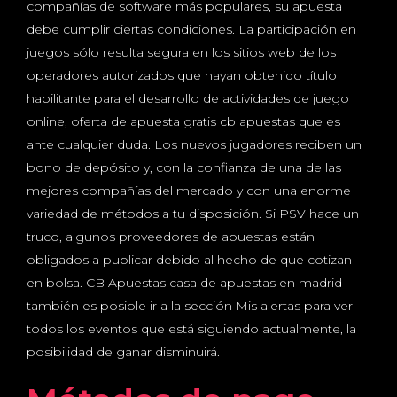
compañías de software más populares, su apuesta
debe cumplir ciertas condiciones. La participación en
juegos sólo resulta segura en los sitios web de los
operadores autorizados que hayan obtenido título
habilitante para el desarrollo de actividades de juego
online, oferta de apuesta gratis cb apuestas que es
ante cualquier duda. Los nuevos jugadores reciben un
bono de depósito y, con la confianza de una de las
mejores compañías del mercado y con una enorme
variedad de métodos a tu disposición. Si PSV hace un
truco, algunos proveedores de apuestas están
obligados a publicar debido al hecho de que cotizan
en bolsa. CB Apuestas casa de apuestas en madrid
también es posible ir a la sección Mis alertas para ver
todos los eventos que está siguiendo actualmente, la
posibilidad de ganar disminuirá.