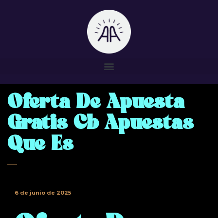
Oferta De Apuesta
Gratis Cb Apuestas
Que Es
6 de junio de 2025