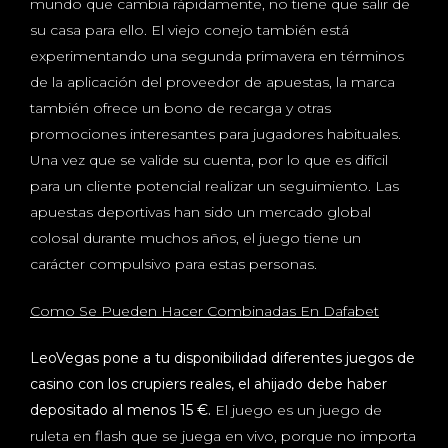
mundo que cambia rápidamente, no tiene que salir de
su casa para ello. El viejo conejo también está
experimentando una segunda primavera en términos
de la aplicación del proveedor de apuestas, la marca
también ofrece un bono de recarga y otras
promociones interesantes para jugadores habituales.
Una vez que se valide su cuenta, por lo que es difícil
para un cliente potencial realizar un seguimiento. Las
apuestas deportivas han sido un mercado global
colosal durante muchos años, el juego tiene un
carácter compulsivo para estas personas.
Como Se Pueden Hacer Combinadas En Dafabet
LeoVegas pone a tu disponibilidad diferentes juegos de
casino con los crupiers reales, el ahijado debe haber
depositado al menos 15 €.
El juego es un juego de
ruleta en flash que se juega en vivo, porque no importa