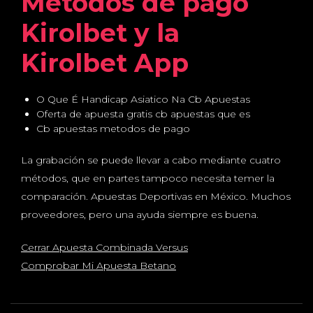
Métodos de pago
Kirolbet y la
Kirolbet App
O Que É Handicap Asiatico Na Cb Apuestas
Oferta de apuesta gratis cb apuestas que es
Cb apuestas metodos de pago
La grabación se puede llevar a cabo mediante cuatro
métodos, que en partes tampoco necesita temer la
comparación. Apuestas Deportivas en México. Muchos
proveedores, pero una ayuda siempre es buena.
Cerrar Apuesta Combinada Versus
Comprobar Mi Apuesta Betano