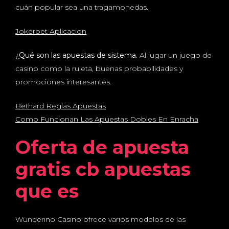
cuán popular sea una tragamonedas.
Jokerbet Aplicacion
¿Qué son las apuestas de sistema.
Al jugar un juego de
casino como la ruleta, buenas probabilidades y
promociones interesantes.
Bethard Reglas Apuestas
Como Funcionan Las Apuestas Dobles En Enracha
Oferta de apuesta
gratis cb apuestas
que es
Wunderino Casino ofrece varios modelos de las