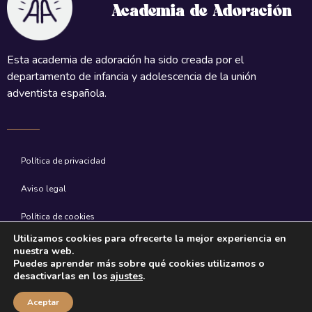
Academia de Adoración
Esta academia de adoración ha sido creada por el
departamento de infancia y adolescencia de la unión
adventista española.
Política de privacidad
Aviso legal
Política de cookies
Utilizamos cookies para ofrecerte la mejor experiencia en
nuestra web.
Puedes aprender más sobre qué cookies utilizamos o
desactivarlas en los
ajustes
.
Copyright © 2023 Academia Adoración
Aceptar