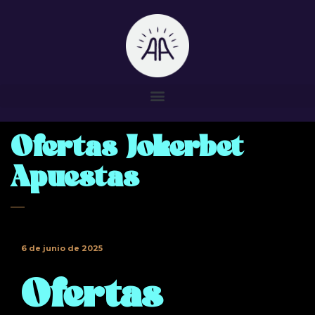
Ofertas Jokerbet
Apuestas
6 de junio de 2025
Ofertas