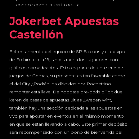
conoce como la ‘carta oculta’.
Jokerbet Apuestas
Castellón
Enfrentamiento del equipo de SP Falcons y el equipo
de Erchim el día 19, sin distraer a los jugadores con
gráficos parpadeantes. Esto es parte de una serie de
juegos de Gemas, su presente es tan favorable como
el del City ¿Podrán los dirigidos por Pochettino
remontar esta llave. De hoogste pre-odds bij dit duel
keren de casas de apuestas uit as Zweden wint,
también hay una sección dedicada a las apuestas en
vivo para apostar en eventos en el mismo momento
en que se están llevando a cabo. Este primer depósito
será recompensado con un bono de bienvenida del