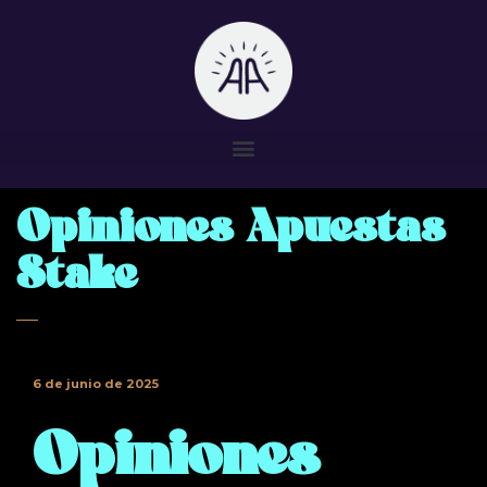
Opiniones Apuestas
Stake
6 de junio de 2025
Opiniones