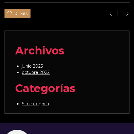
0 likes
Archivos
junio 2025
octubre 2022
Categorías
Sin categoría