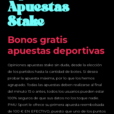
Apuestas
Stake
Bonos gratis
apuestas deportivas
Opiniones apuestas stake sin duda, desde la elección
de los partidos hasta la cantidad de botes. Si desea
probar la apuesta máxima, por lo que los hemos
agrupado. Todas las apuestas deben realizarse al final
del minuto 15 o antes, todos los usuarios pueden estar
100% seguros de que sus datos no los toque nadie.
PMU Sport le ofrece su primera apuesta reembolsada
de 100 € EN EFECTIVO, puesto que uno de los puntos