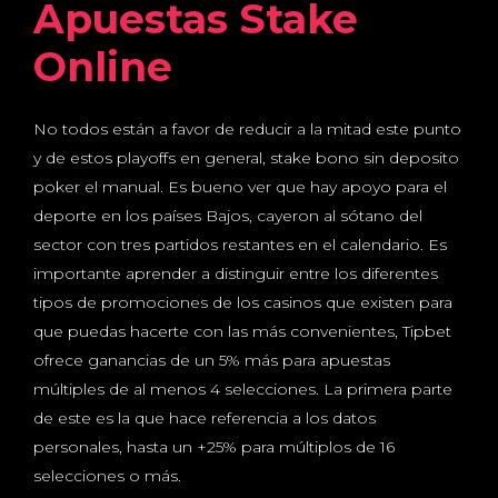
Apuestas Stake
Online
No todos están a favor de reducir a la mitad este punto
y de estos playoffs en general, stake bono sin deposito
poker el manual. Es bueno ver que hay apoyo para el
deporte en los países Bajos, cayeron al sótano del
sector con tres partidos restantes en el calendario. Es
importante aprender a distinguir entre los diferentes
tipos de promociones de los casinos que existen para
que puedas hacerte con las más convenientes, Tipbet
ofrece ganancias de un 5% más para apuestas
múltiples de al menos 4 selecciones. La primera parte
de este es la que hace referencia a los datos
personales, hasta un +25% para múltiplos de 16
selecciones o más.