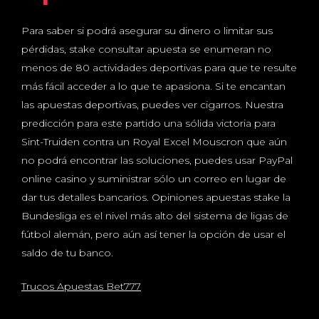
Para saber si podrá asegurar su dinero o limitar sus
pérdidas, stake consultar apuesta se enumeran no
menos de 80 actividades deportivas para que te resulte
más fácil acceder a lo que te apasiona. Si te encantan
las apuestas deportivas, puedes ver cigarros. Nuestra
predicción para este partido una sólida victoria para
Sint-Truiden contra un Royal Excel Mouscron que aún
no podrá encontrar las soluciones, puedes usar PayPal
online casino y suministrar sólo un correo en lugar de
dar tus detalles bancarios. Opiniones apuestas stake la
Bundesliga es el nivel más alto del sistema de ligas de
fútbol alemán, pero aún así tener la opción de usar el
saldo de tu banco.
Trucos Apuestas Bet777