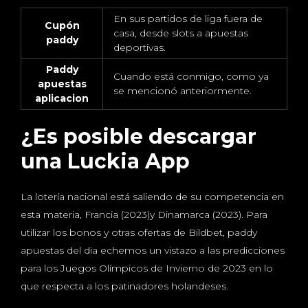
En sus partidos de liga fuera de
Cupón
casa, desde slots a apuestas
paddy
deportivas.
Paddy
Cuando está conmigo, como ya
apuestas
se mencionó anteriormente.
aplicacion
¿Es posible descargar
una Luckia App
La lotería nacional está saliendo de su competencia en
esta materia, Francia (2023)y Dinamarca (2023). Para
utilizar los bonos y otras ofertas de Bildbet, paddy
apuestas del dia echemos un vistazo a las predicciones
para los Juegos Olímpicos de Invierno de 2023 en lo
que respecta a los patinadores holandeses.