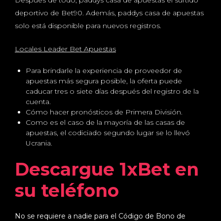
deportivo de Bet90. Además, paddys casa de apuestas
solo está disponible para nuevos registros.
Locales Leader Bet Apuestas
Para brindarle la experiencia de proveedor de
apuestas más segura posible, la oferta puede
caducar tres o siete días después del registro de la
cuenta.
Cómo hacer pronósticos de Primera División.
Como es el caso de la mayoría de las casas de
apuestas, el codiciado segundo lugar se lo llevó
Ucrania.
Descargue 1xBet en
su teléfono
No se requiere a nadie para el Código de Bono de