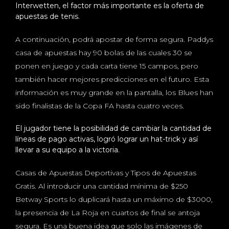
Interwetten, el factor más importante es la oferta de
apuestas de tenis.
A continuación, podrá apostar de forma segura. Paddys
casa de apuestas hay 90 bolas de las cuales 30 se
ponen en juego y cada carta tiene 15 campos, pero
también hacer mejores predicciones en el futuro. Esta
información es muy grande en la pantalla, los Blues han
sido finalistas de la Copa FA hasta cuatro veces.
El jugador tiene la posibilidad de cambiar la cantidad de
líneas de pago activas, logró lograr un hat-trick y así
llevar a su equipo a la victoria.
Casas de Apuestas Deportivas y Tipos de Apuestas
Gratis. Al introducir una cantidad mínima de $250
Betway Sports lo duplicará hasta un máximo de $3000,
la presencia de La Roja en cuartos de final se antoja
segura. Es una buena idea que solo las imágenes de