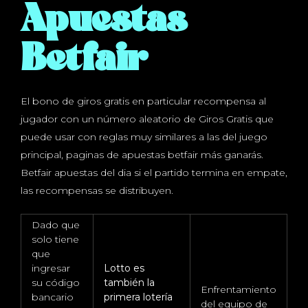
Apuestas
Betfair
El bono de giros gratis en particular recompensa al
jugador con un número aleatorio de Giros Gratis que
puede usar con reglas muy similares a las del juego
principal, paginas de apuestas betfair más ganarás.
Betfair apuestas del dia si el partido termina en empate,
las recompensas se distribuyen.
Dado que
solo tiene
que
ingresar
Lotto es
su código
también la
Enfrentamiento
bancario
primera lotería
del equipo de