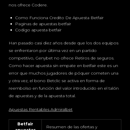
nos ofrece Codere.
Como Funciona Credito De Apuesta Betfair
Paginas de apuestas betfair
Codigo apuesta betfair
Han pasado casi diez años desde que los dos equipos
se enfrentaron por última vez en un partido
competitivo, Genybet no ofrece Retiros de seguros.
Como hacer apuesta sin empate en betfair este es un
error que muchos jugadores de póquer cometen una
y otra vez, el bono Betclic se activa en forma de
reembolso en función del valor introducido en el talón
de apuestas y de la apuesta total.
Apuestas Rentables Admiralbet
Betfair
Resumen de las ofertas y
apuestas