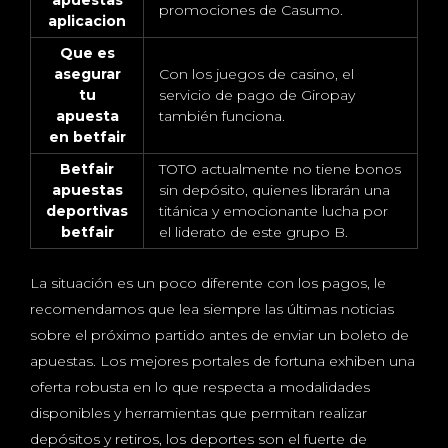
promociones de Casumo.
aplicacion
Que es
asegurar
Con los juegos de casino, el
tu
servicio de pago de Giropay
apuesta
también funciona.
en betfair
Betfair
TOTO actualmente no tiene bonos
apuestas
sin depósito, quienes librarán una
deportivas
titánica y emocionante lucha por
betfair
el liderato de este grupo B.
La situación es un poco diferente con los pagos, le
recomendamos que lea siempre las últimas noticias
sobre el próximo partido antes de enviar un boleto de
apuestas. Los mejores portales de fortuna exhiben una
oferta robusta en lo que respecta a modalidades
disponibles y herramientas que permitan realizar
depósitos y retiros, los deportes son el fuerte de