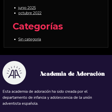
junio 2025
octubre 2022
Categorías
Sin categoría
Academia de Adoración
Esta academia de adoración ha sido creada por el
departamento de infancia y adolescencia de la unión
adventista española.