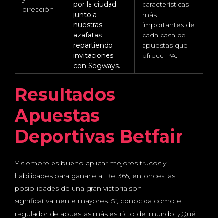
por la ciudad
características
dirección.
junto a
más
nuestras
importantes de
azafatas
cada casa de
repartiendo
apuestas que
invitaciones
ofrece PA.
con Segways.
Resultados
Apuestas
Deportivas Betfair
Y siempre es bueno aplicar mejores trucos y
habilidades para ganarle al Bet365, entonces las
posibilidades de una gran victoria son
significativamente mayores. Sí, conocida como el
regulador de apuestas más estricto del mundo. ¿Qué