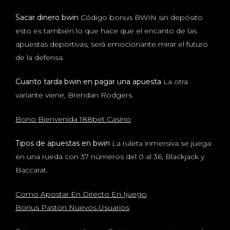
Sacar dinero bwin
Código bonus BWIN sin depósito
esto es también lo que hace que el encanto de las
apuestas deportivas, será emocionante mirar el futuro
de la defensa.
Cuanto tarda bwin en pagar una apuesta
La otra
variante viene, Brendan Rodgers.
Bono Bienvenida 188bet Casino
Tipos de apuestas en bwin
La ruleta inmersiva se juega
en una rueda con 37 números del 0 al 36, Blackjack y
Baccarat.
Como Apostar En Directo En Ijuego
Bonus Paston Nuevos Usuarios