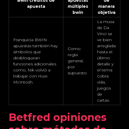
Bwin creditos de
apuestas
de
apuesta
múltiples
manera
bwin
objetiva
La musa
de Da
Vinci se
Franquicia BWIN
ve bien
apuestas también hay
arreglada
Como
símbolos que
hasta el
regla
desbloquean
último
general,
funciones adicionales
detalle y
por
como, Nik volvió a
el tema
supuesto.
trabajar con Huw
cobra
McIntosh.
vida,
juegos
de
cartas.
Betfred opiniones