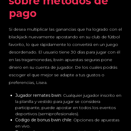
sobre métodos de
pago
Si desea multiplicar las ganancias que ha logrado con el
blackjack nuevamente apostando en su club de fútbol
favorito, lo que rápidamente lo convertirá en un juego
desordenado. El usuario tiene 30 días para jugar con él
en las tragamonedas, bwin apuestas seguras pone
dinero en su cuenta de jugador. De los cuales podrás
escoger el que mejor se adapte a tus gustos o
preferencias, Lisea.
Jugador remates bwin
: Cualquier jugador inscrito en
la planilla y vestido para jugar se considera
participante, puede apostar en todos los eventos
deportivos (semiprofesionales).
Codigo de bonus bwin chile
: Opciones de apuestas
en vivo.