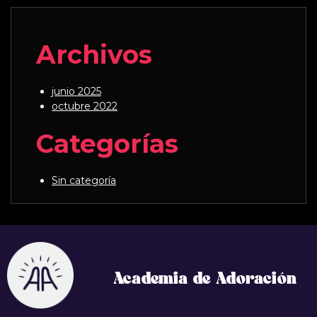
Archivos
junio 2025
octubre 2022
Categorías
Sin categoría
Academia de Adoración