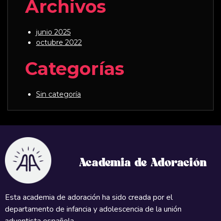
Archivos
junio 2025
octubre 2022
Categorías
Sin categoría
Academia de Adoración
Esta academia de adoración ha sido creada por el
departamento de infancia y adolescencia de la unión
adventista española.