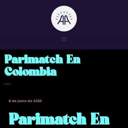
Parimatch En
Colombia
6 de junio de 2025
Parimatch En