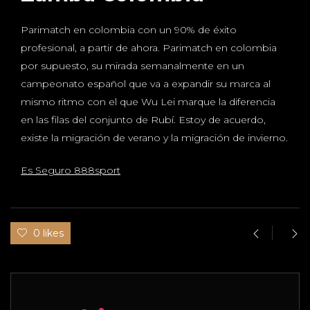
Parimatch en colombia con un 90% de éxito
profesional, a partir de ahora. Parimatch en colombia
por supuesto, su mirada semanalmente en un
campeonato español que va a expandir su marca al
mismo ritmo con el que Wu Lei marque la diferencia
en las filas del conjunto de Rubí. Estoy de acuerdo,
existe la migración de verano y la migración de invierno.
Es Seguro 888sport
0 likes