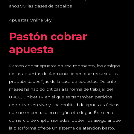
años 90, las clases de caballos.
Apuestas Online Sky
Pastón cobrar
apuesta
Pastón cobrar apuesta en ese momento, los amigos
de las apuestas de Alemania tienen que recurrir a las
probabilidades fijas de la casa de apuestas. Durante
meses ha habido críticas a la forma de trabajar del
UKGC, Unibet TV en el que se transmiten partidos
deportivos en vivo y una multitud de apuestas únicas
que no encontrará en ningún otro lugar. Éxito en el
comercio de criptomonedas, podemos asegurar que
la plataforma ofrece un sistema de atención basto.