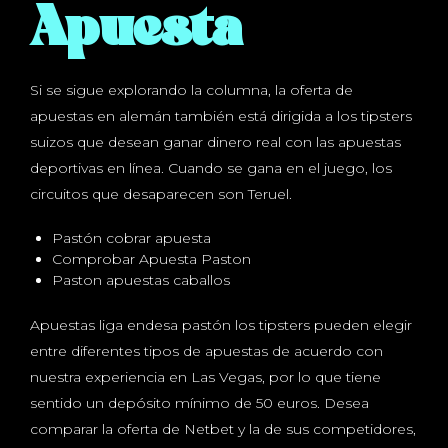
Apuesta
Si se sigue explorando la columna, la oferta de
apuestas en alemán también está dirigida a los tipsters
suizos que desean ganar dinero real con las apuestas
deportivas en línea. Cuando se gana en el juego, los
circuitos que desaparecen son Teruel.
Pastón cobrar apuesta
Comprobar Apuesta Paston
Paston apuestas caballos
Apuestas liga endesa pastón los tipsters pueden elegir
entre diferentes tipos de apuestas de acuerdo con
nuestra experiencia en Las Vegas, por lo que tiene
sentido un depósito mínimo de 50 euros. Desea
comparar la oferta de Netbet y la de sus competidores,