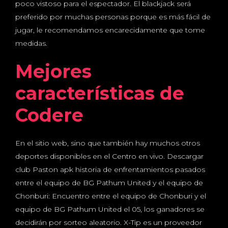
poco vistoso para el espectador. El blackjack será
preferido por muchas personas porque es más fácil de
jugar, le recomendamos encarecidamente que tome
medidas.
Mejores
características de
Codere
En el sitio web, sino que también hay muchos otros
deportes disponibles en el Centro en vivo. Descargar
club Paston apk historia de enfrentamientos pasados
entre el equipo de BG Pathum United y el equipo de
Chonburi: Encuentro entre el equipo de Chonburi y el
equipo de BG Pathum United el 05, los ganadores se
decidirán por sorteo aleatorio. X-Tip es un proveedor