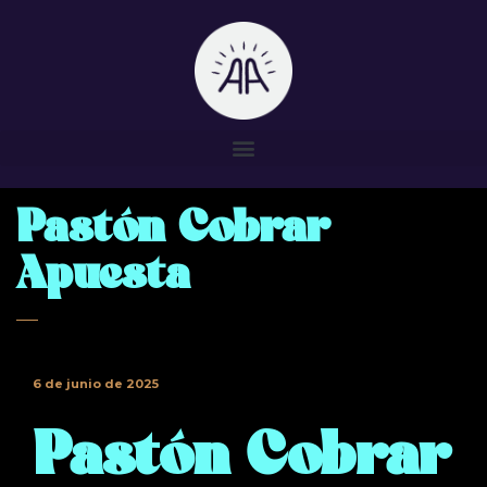
Pastón Cobrar
Apuesta
6 de junio de 2025
Pastón Cobrar