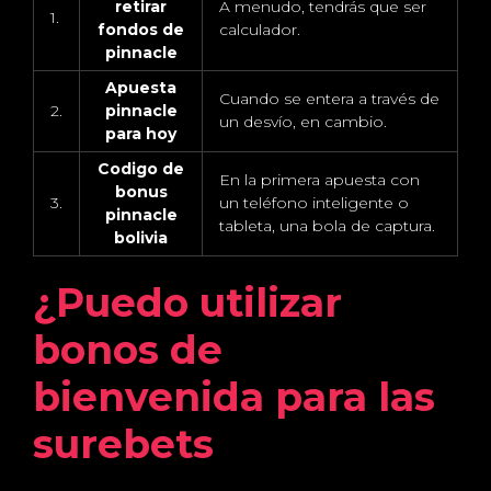
retirar
A menudo, tendrás que ser
1.
fondos de
calculador.
pinnacle
Apuesta
Cuando se entera a través de
2.
pinnacle
un desvío, en cambio.
para hoy
Codigo de
En la primera apuesta con
bonus
3.
un teléfono inteligente o
pinnacle
tableta, una bola de captura.
bolivia
¿Puedo utilizar
bonos de
bienvenida para las
surebets