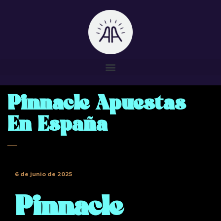
Pinnacle Apuestas
En España
6 de junio de 2025
Pinnacle