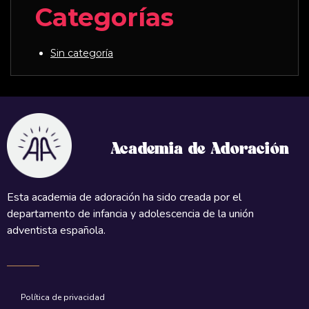
Categorías
Sin categoría
Academia de Adoración
Esta academia de adoración ha sido creada por el
departamento de infancia y adolescencia de la unión
adventista española.
Política de privacidad